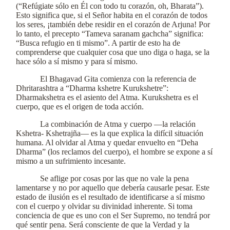
(“Refúgiate sólo en Él con todo tu corazón, oh, Bharata”).
Esto significa que, si el Señor habita en el corazón de todos
los seres, ¡también debe residir en el corazón de Arjuna! Por
lo tanto, el precepto “Tameva saranam gachcha” significa:
“Busca refugio en ti mismo”. A partir de esto ha de
comprenderse que cualquier cosa que uno diga o haga, se la
hace sólo a sí mismo y para sí mismo.
El Bhagavad Gita comienza con la referencia de
Dhritarashtra a “Dharma kshetre Kurukshetre”:
Dharmakshetra es el asiento del Atma. Kurukshetra es el
cuerpo, que es el origen de toda acción.
La combinación de Atma y cuerpo —la relación
Kshetra- Kshetrajña— es la que explica la difícil situación
humana. Al olvidar al Atma y quedar envuelto en “Deha
Dharma” (los reclamos del cuerpo), el hombre se expone a sí
mismo a un sufrimiento incesante.
Se aflige por cosas por las que no vale la pena
lamentarse y no por aquello que debería causarle pesar. Este
estado de ilusión es el resultado de identificarse a sí mismo
con el cuerpo y olvidar su divinidad inherente. Si toma
conciencia de que es uno con el Ser Supremo, no tendrá por
qué sentir pena. Será consciente de que la Verdad y la