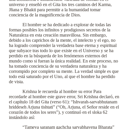
universo y enseñó en el Gita los tres caminos del Karma,
Jñana y Bhakti para permitir a la humanidad tomar
conciencia de la magnificencia de Dios.
El hombre se ha dedicado a explorar de todas las
formas posibles los infinitos y prodigiosos secretos de la
Naturaleza en esta creación maravillosa. Sin embargo,
debido a los caprichos de la mente, el intelecto y el ego, no
ha logrado comprender la verdadera base eterna y espiritual
que subyace tras todo lo que existe en el Universo y se ha
perdido en la búsqueda de los fenómenos externos del
mundo como si fueran la única realidad. En este proceso, no
ha tomado conciencia de su verdadera naturaleza y ha
corrompido por completo su mente. La verdad simple es que
todo está saturado por el Uno, al que el hombre ha perdido
de vista.
Krishna le recuerda al hombre su error Para
recordarle al hombre este grave error, Sri Krishna declaró, en
el capítulo 18 del Gita (verso 61): “Ishvarah-sarvabhutanam
hriddeseh Arjuna tishtati” (“Oh, Arjuna, el Señor reside en el
corazón de todos los seres”), y continuó en el sloka 62
instándolo así:
“Tameva saranam gachcha sarvabhavena Bharata”