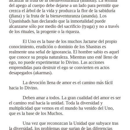
alcanzar la fruta de la bienaventuranza (ananda). La semilla
del apego al cuerpo debe dejarse a un lado para permitir que
crezca el árbol de la vida y produzca la flor de la sabiduría
(jñana) y la fruta de la bienaventuranza (ananda). Los
Upanishads han declarado que la inmortalidad puede
alcanzarse sólo por medio del sacrificio (tyaga) y no a través
de los rituales, la progenie o la riqueza.
El Uno es la base de los muchos Jactarse del propio
conocimiento, erudición o dominio de los Shastras es
realmente una señal de ignorancia. El hombre sabio es aquel
que conoce su propia naturaleza. Mientras uno esté lleno de
ego, no puede experimentar lo Divino. Las acciones
emprendidas para destruir el ego se convierten en actos
desapegados (akarmas).
La devoción llena de amor es el camino más fácil
hacia lo Divino.
Deben amar a todos. La gran cualidad del amor es ser
el camino real hacia la unidad. Toda la diversidad y
multiplicidad que vemos en el mundo ha venido del Uno,
que es la base de los Muchos.
Una vez que reconozcan la Unidad que subyace tras
la diversidad, los problemas que surjan de las diferencias