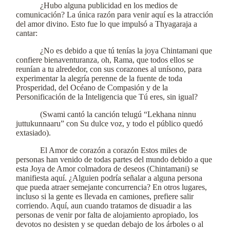
¿Hubo alguna publicidad en los medios de
comunicación? La única razón para venir aquí es la atracción
del amor divino. Esto fue lo que impulsó a Thyagaraja a
cantar:
¿No es debido a que tú tenías la joya Chintamani que
confiere bienaventuranza, oh, Rama, que todos ellos se
reunían a tu alrededor, con sus corazones al unísono, para
experimentar la alegría perenne de la fuente de toda
Prosperidad, del Océano de Compasión y de la
Personificación de la Inteligencia que Tú eres, sin igual?
(Swami cantó la canción telugú “Lekhana ninnu
juttukunnaaru” con Su dulce voz, y todo el público quedó
extasiado).
El Amor de corazón a corazón Estos miles de
personas han venido de todas partes del mundo debido a que
esta Joya de Amor colmadora de deseos (Chintamani) se
manifiesta aquí. ¿Alguien podría señalar a alguna persona
que pueda atraer semejante concurrencia? En otros lugares,
incluso si la gente es llevada en camiones, prefiere salir
corriendo. Aquí, aun cuando tratamos de disuadir a las
personas de venir por falta de alojamiento apropiado, los
devotos no desisten y se quedan debajo de los árboles o al