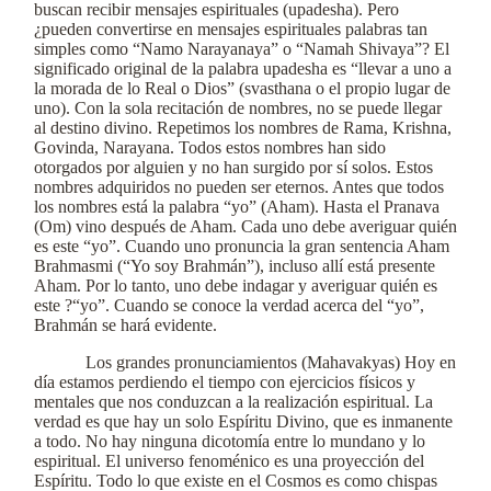
buscan recibir mensajes espirituales (upadesha). Pero
¿pueden convertirse en mensajes espirituales palabras tan
simples como “Namo Narayanaya” o “Namah Shivaya”? El
significado original de la palabra upadesha es “llevar a uno a
la morada de lo Real o Dios” (svasthana o el propio lugar de
uno). Con la sola recitación de nombres, no se puede llegar
al destino divino. Repetimos los nombres de Rama, Krishna,
Govinda, Narayana. Todos estos nombres han sido
otorgados por alguien y no han surgido por sí solos. Estos
nombres adquiridos no pueden ser eternos. Antes que todos
los nombres está la palabra “yo” (Aham). Hasta el Pranava
(Om) vino después de Aham. Cada uno debe averiguar quién
es este “yo”. Cuando uno pronuncia la gran sentencia Aham
Brahmasmi (“Yo soy Brahmán”), incluso allí está presente
Aham. Por lo tanto, uno debe indagar y averiguar quién es
este ?“yo”. Cuando se conoce la verdad acerca del “yo”,
Brahmán se hará evidente.
Los grandes pronunciamientos (Mahavakyas) Hoy en
día estamos perdiendo el tiempo con ejercicios físicos y
mentales que nos conduzcan a la realización espiritual. La
verdad es que hay un solo Espíritu Divino, que es inmanente
a todo. No hay ninguna dicotomía entre lo mundano y lo
espiritual. El universo fenoménico es una proyección del
Espíritu. Todo lo que existe en el Cosmos es como chispas