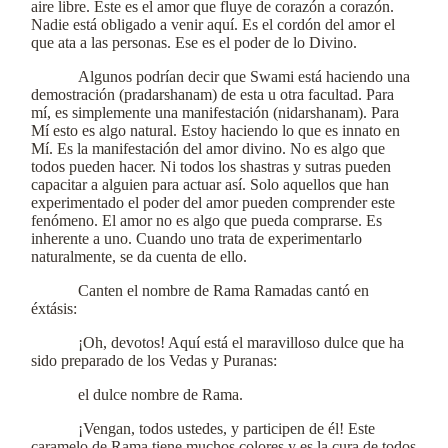
aire libre. Este es el amor que fluye de corazón a corazón.
Nadie está obligado a venir aquí. Es el cordón del amor el
que ata a las personas. Ese es el poder de lo Divino.
Algunos podrían decir que Swami está haciendo una
demostración (pradarshanam) de esta u otra facultad. Para
mí, es simplemente una manifestación (nidarshanam). Para
Mí esto es algo natural. Estoy haciendo lo que es innato en
Mí. Es la manifestación del amor divino. No es algo que
todos pueden hacer. Ni todos los shastras y sutras pueden
capacitar a alguien para actuar así. Solo aquellos que han
experimentado el poder del amor pueden comprender este
fenómeno. El amor no es algo que pueda comprarse. Es
inherente a uno. Cuando uno trata de experimentarlo
naturalmente, se da cuenta de ello.
Canten el nombre de Rama Ramadas cantó en
éxtásis:
¡Oh, devotos! Aquí está el maravilloso dulce que ha
sido preparado de los Vedas y Puranas:
el dulce nombre de Rama.
¡Vengan, todos ustedes, y participen de él! Este
caramelo de Rama tiene muchos colores y es la cura de todos