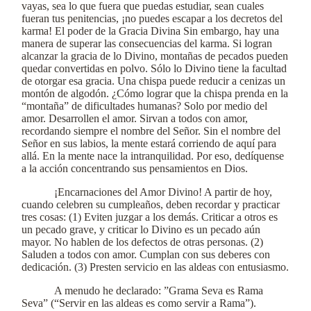
vayas, sea lo que fuera que puedas estudiar, sean cuales
fueran tus penitencias, ¡no puedes escapar a los decretos del
karma! El poder de la Gracia Divina Sin embargo, hay una
manera de superar las consecuencias del karma. Si logran
alcanzar la gracia de lo Divino, montañas de pecados pueden
quedar convertidas en polvo. Sólo lo Divino tiene la facultad
de otorgar esa gracia. Una chispa puede reducir a cenizas un
montón de algodón. ¿Cómo lograr que la chispa prenda en la
“montaña” de dificultades humanas? Solo por medio del
amor. Desarrollen el amor. Sirvan a todos con amor,
recordando siempre el nombre del Señor. Sin el nombre del
Señor en sus labios, la mente estará corriendo de aquí para
allá. En la mente nace la intranquilidad. Por eso, dedíquense
a la acción concentrando sus pensamientos en Dios.
¡Encarnaciones del Amor Divino! A partir de hoy,
cuando celebren su cumpleaños, deben recordar y practicar
tres cosas: (1) Eviten juzgar a los demás. Criticar a otros es
un pecado grave, y criticar lo Divino es un pecado aún
mayor. No hablen de los defectos de otras personas. (2)
Saluden a todos con amor. Cumplan con sus deberes con
dedicación. (3) Presten servicio en las aldeas con entusiasmo.
A menudo he declarado: ”Grama Seva es Rama
Seva” (“Servir en las aldeas es como servir a Rama”).