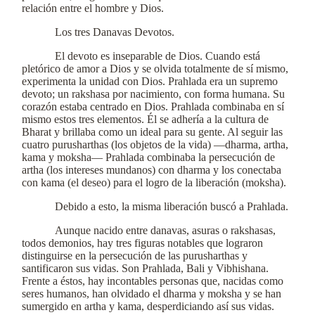
relación entre el hombre y Dios.
Los tres Danavas Devotos.
El devoto es inseparable de Dios. Cuando está
pletórico de amor a Dios y se olvida totalmente de sí mismo,
experimenta la unidad con Dios. Prahlada era un supremo
devoto; un rakshasa por nacimiento, con forma humana. Su
corazón estaba centrado en Dios. Prahlada combinaba en sí
mismo estos tres elementos. Él se adhería a la cultura de
Bharat y brillaba como un ideal para su gente. Al seguir las
cuatro purusharthas (los objetos de la vida) —dharma, artha,
kama y moksha— Prahlada combinaba la persecución de
artha (los intereses mundanos) con dharma y los conectaba
con kama (el deseo) para el logro de la liberación (moksha).
Debido a esto, la misma liberación buscó a Prahlada.
Aunque nacido entre danavas, asuras o rakshasas,
todos demonios, hay tres figuras notables que lograron
distinguirse en la persecución de las purusharthas y
santificaron sus vidas. Son Prahlada, Bali y Vibhishana.
Frente a éstos, hay incontables personas que, nacidas como
seres humanos, han olvidado el dharma y moksha y se han
sumergido en artha y kama, desperdiciando así sus vidas.