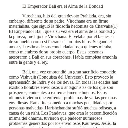
El Emperador Bali era el Alma de la Bondad
Virochana, hijo del gran devoto Prahlada, era, sin
embargo, diferente de su padre. Virochana era un firme
materialista, que siguió la filosofía hedonista de Charvaka(1).
El Emperador Bali, que a su vez era el alma de la bondad y
la pureza, fue hijo de Virochana. Él velaba por el bienestar
de su pueblo como si fueran sus propios hijos. Se ganó el
amor y la estima de sus conciudadanos, a quienes miraba
como miembros de su propio cuerpo. Estas personas
atesoraron a Bali en sus corazones. Había completa armonía
entre la gente y el rey.
Bali, una vez emprendió un gran sacrificio conocido
como Vishvajit (Conquista del Universo). Esto provocó la
aprehensión de Indra y de los devas. En todas las edades han
existido hombres envidiosos o antagonistas de los que son
prósperos, eminentes o extremadamente buenos. Estos
últimos tuvieron que enfrentar problemas de varias personas
envidiosas. Rama fue sometido a muchas penalidades por
personas malvadas. Harishchandra sufrió muchas odiseas, a
causa de un rishi. Los Pandavas, que eran la personificación
misma del dharma, tuvieron que padecer numerosos
problemas generados por los envidiosos Kauravas. Jesús, la