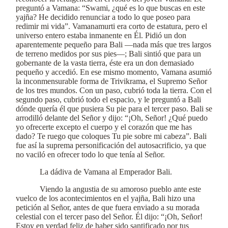
preguntó a Vamana: “Swami, ¿qué es lo que buscas en este
yajña? He decidido renunciar a todo lo que poseo para
redimir mi vida”. Vamanamurti era corto de estatura, pero el
universo entero estaba inmanente en Él. Pidió un don
aparentemente pequeño para Bali —nada más que tres largos
de terreno medidos por sus pies—; Bali sintió que para un
gobernante de la vasta tierra, éste era un don demasiado
pequeño y accedió. En ese mismo momento, Vamana asumió
la inconmensurable forma de Trivikrama, el Supremo Señor
de los tres mundos. Con un paso, cubrió toda la tierra. Con el
segundo paso, cubrió todo el espacio, y le preguntó a Bali
dónde quería él que pusiera Su pie para el tercer paso. Bali se
arrodilló delante del Señor y dijo: “¡Oh, Señor! ¿Qué puedo
yo ofrecerte excepto el cuerpo y el corazón que me has
dado? Te ruego que coloques Tu pie sobre mi cabeza”. Bali
fue así la suprema personificación del autosacrificio, ya que
no vaciló en ofrecer todo lo que tenía al Señor.
La dádiva de Vamana al Emperador Bali.
Viendo la angustia de su amoroso pueblo ante este
vuelco de los acontecimientos en el yajña, Bali hizo una
petición al Señor, antes de que fuera enviado a su morada
celestial con el tercer paso del Señor. Él dijo: “¡Oh, Señor!
Estoy en verdad feliz de haber sido santificado por tus