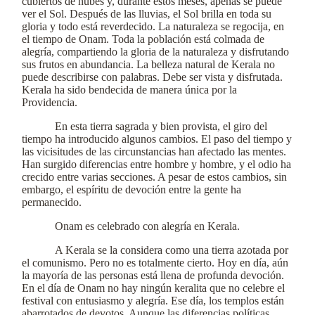
cubiertos de nubes y, durante estos meses, apenas se puede
ver el Sol. Después de las lluvias, el Sol brilla en toda su
gloria y todo está reverdecido. La naturaleza se regocija, en
el tiempo de Onam. Toda la población está colmada de
alegría, compartiendo la gloria de la naturaleza y disfrutando
sus frutos en abundancia. La belleza natural de Kerala no
puede describirse con palabras. Debe ser vista y disfrutada.
Kerala ha sido bendecida de manera única por la
Providencia.
En esta tierra sagrada y bien provista, el giro del
tiempo ha introducido algunos cambios. El paso del tiempo y
las vicisitudes de las circunstancias han afectado las mentes.
Han surgido diferencias entre hombre y hombre, y el odio ha
crecido entre varias secciones. A pesar de estos cambios, sin
embargo, el espíritu de devoción entre la gente ha
permanecido.
Onam es celebrado con alegría en Kerala.
A Kerala se la considera como una tierra azotada por
el comunismo. Pero no es totalmente cierto. Hoy en día, aún
la mayoría de las personas está llena de profunda devoción.
En el día de Onam no hay ningún keralita que no celebre el
festival con entusiasmo y alegría. Ese día, los templos están
abarrotados de devotos. Aunque las diferencias políticas