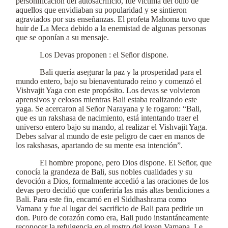
personificación del autosacrificio, fue víctima del odio de
aquellos que envidiaban su popularidad y se sintieron
agraviados por sus enseñanzas. El profeta Mahoma tuvo que
huir de La Meca debido a la enemistad de algunas personas
que se oponían a su mensaje.
Los Devas proponen : el Señor dispone.
Bali quería asegurar la paz y la prosperidad para el
mundo entero, bajo su bienaventurado reino y comenzó el
Vishvajit Yaga con este propósito. Los devas se volvieron
aprensivos y celosos mientras Bali estaba realizando este
yaga. Se acercaron al Señor Narayana y le rogaron: “Bali,
que es un rakshasa de nacimiento, está intentando traer el
universo entero bajo su mando, al realizar el Vishvajit Yaga.
Debes salvar al mundo de este peligro de caer en manos de
los rakshasas, apartando de su mente esa intención”.
El hombre propone, pero Dios dispone. El Señor, que
conocía la grandeza de Bali, sus nobles cualidades y su
devoción a Dios, formalmente accedió a las oraciones de los
devas pero decidió que conferiría las más altas bendiciones a
Bali. Para este fin, encarnó en el Siddhashrama como
Vamana y fue al lugar del sacrificio de Bali para pedirle un
don. Puro de corazón como era, Bali pudo instantáneamente
reconocer la refulgencia en el rostro del joven Vamana. Le