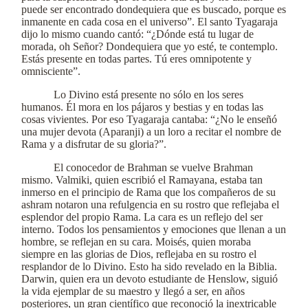
puede ser encontrado dondequiera que es buscado, porque es
inmanente en cada cosa en el universo”. El santo Tyagaraja
dijo lo mismo cuando cantó: “¿Dónde está tu lugar de
morada, oh Señor? Dondequiera que yo esté, te contemplo.
Estás presente en todas partes. Tú eres omnipotente y
omnisciente”.
Lo Divino está presente no sólo en los seres
humanos. Él mora en los pájaros y bestias y en todas las
cosas vivientes. Por eso Tyagaraja cantaba: “¿No le enseñó
una mujer devota (Aparanji) a un loro a recitar el nombre de
Rama y a disfrutar de su gloria?”.
El conocedor de Brahman se vuelve Brahman
mismo. Valmiki, quien escribió el Ramayana, estaba tan
inmerso en el principio de Rama que los compañeros de su
ashram notaron una refulgencia en su rostro que reflejaba el
esplendor del propio Rama. La cara es un reflejo del ser
interno. Todos los pensamientos y emociones que llenan a un
hombre, se reflejan en su cara. Moisés, quien moraba
siempre en las glorias de Dios, reflejaba en su rostro el
resplandor de lo Divino. Esto ha sido revelado en la Biblia.
Darwin, quien era un devoto estudiante de Henslow, siguió
la vida ejemplar de su maestro y llegó a ser, en años
posteriores, un gran científico que reconoció la inextricable