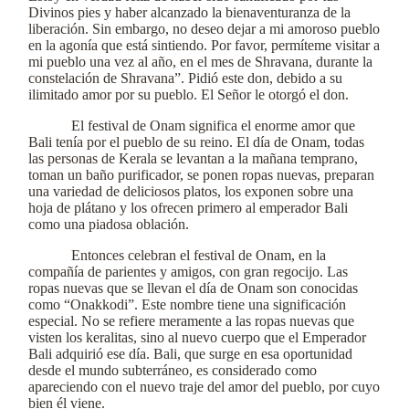
Divinos pies y haber alcanzado la bienaventuranza de la
liberación. Sin embargo, no deseo dejar a mi amoroso pueblo
en la agonía que está sintiendo. Por favor, permíteme visitar a
mi pueblo una vez al año, en el mes de Shravana, durante la
constelación de Shravana”. Pidió este don, debido a su
ilimitado amor por su pueblo. El Señor le otorgó el don.
El festival de Onam significa el enorme amor que
Bali tenía por el pueblo de su reino. El día de Onam, todas
las personas de Kerala se levantan a la mañana temprano,
toman un baño purificador, se ponen ropas nuevas, preparan
una variedad de deliciosos platos, los exponen sobre una
hoja de plátano y los ofrecen primero al emperador Bali
como una piadosa oblación.
Entonces celebran el festival de Onam, en la
compañía de parientes y amigos, con gran regocijo. Las
ropas nuevas que se llevan el día de Onam son conocidas
como “Onakkodi”. Este nombre tiene una significación
especial. No se refiere meramente a las ropas nuevas que
visten los keralitas, sino al nuevo cuerpo que el Emperador
Bali adquirió ese día. Bali, que surge en esa oportunidad
desde el mundo subterráneo, es considerado como
apareciendo con el nuevo traje del amor del pueblo, por cuyo
bien él viene.