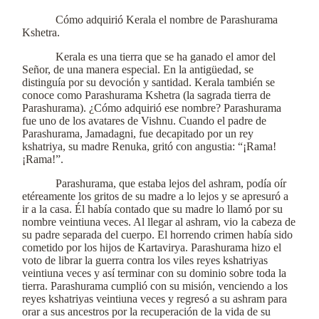
Cómo adquirió Kerala el nombre de Parashurama
Kshetra.
Kerala es una tierra que se ha ganado el amor del
Señor, de una manera especial. En la antigüedad, se
distinguía por su devoción y santidad. Kerala también se
conoce como Parashurama Kshetra (la sagrada tierra de
Parashurama). ¿Cómo adquirió ese nombre? Parashurama
fue uno de los avatares de Vishnu. Cuando el padre de
Parashurama, Jamadagni, fue decapitado por un rey
kshatriya, su madre Renuka, gritó con angustia: “¡Rama!
¡Rama!”.
Parashurama, que estaba lejos del ashram, podía oír
etéreamente los gritos de su madre a lo lejos y se apresuró a
ir a la casa. Él había contado que su madre lo llamó por su
nombre veintiuna veces. Al llegar al ashram, vio la cabeza de
su padre separada del cuerpo. El horrendo crimen había sido
cometido por los hijos de Kartavirya. Parashurama hizo el
voto de librar la guerra contra los viles reyes kshatriyas
veintiuna veces y así terminar con su dominio sobre toda la
tierra. Parashurama cumplió con su misión, venciendo a los
reyes kshatriyas veintiuna veces y regresó a su ashram para
orar a sus ancestros por la recuperación de la vida de su