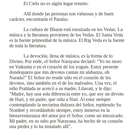
El Cielo no es algún lugar remoto.
Allí donde las personas son virtuosas y de buen
carácter, encontrarás el Paraíso.
La cultura de Bharat está enraizada en los Vedas. La
música y la literatura provienen de los Vedas. El Sama Veda
es la fuente primordial de la música. El Rig Veda es la fuente
de toda la literatura.
La devoción, llena de música, es la forma de lo
Divino. Por ende, el Señor Narayana declaró: “Yo no moro
en Vaikunta o en el corazón de los yoguis. Estoy presente
dondequiera que mis devotos cantan mi alabanza, oh
Narada!” El Señor no reside sólo en el corazón de los
devotos, sino también en el de los malvados. Una vez, el
niño Prahlada se acercó a su madre, Lilavati, y le dijo:
“Madre, hay una sola diferencia entre yo, que soy un devoto
de Hari, y mi padre, que odia a Hari. Al estar siempre
contemplando la nectarina dulzura del Señor, repitiendo Su
Nombre y recordándolo siempre, estoy inmerso en la
bienaventuranza del amor por el Señor, como un intoxicado.
Mi padre, en su odio por Narayana, ha hecho de su corazón
una piedra y lo ha instalado allí”.