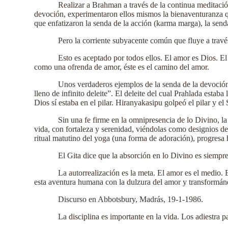
Realizar a Brahman a través de la continua meditació
devoción, experimentaron ellos mismos la bienaventuranza q
que enfatizaron la senda de la acción (karma marga), la send
Pero la corriente subyacente común que fluye a travé
Esto es aceptado por todos ellos. El amor es Dios. E
como una ofrenda de amor, éste es el camino del amor.
Unos verdaderos ejemplos de la senda de la devoción 
lleno de infinito deleite”. El deleite del cual Prahlada estab
Dios sí estaba en el pilar. Hiranyakasipu golpeó el pilar y e
Sin una fe firme en la omnipresencia de lo Divino, la 
vida, con fortaleza y serenidad, viéndolas como designios de
ritual matutino del yoga (una forma de adoración), progresa 
El Gita dice que la absorción en lo Divino es siempre
La autorrealización es la meta. El amor es el medio. 
esta aventura humana con la dulzura del amor y transformánd
Discurso en Abbotsbury, Madrás, 19-1-1986.
La disciplina es importante en la vida. Los adiestra p