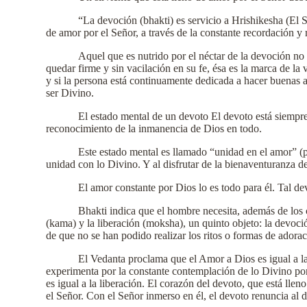
“La devoción (bhakti) es servicio a Hrishikesha (El 
de amor por el Señor, a través de la constante recordación y
Aquel que es nutrido por el néctar de la devoción no t
quedar firme y sin vacilación en su fe, ésa es la marca de la
y si la persona está continuamente dedicada a hacer buenas 
ser Divino.
El estado mental de un devoto El devoto está siempre
reconocimiento de la inmanencia de Dios en todo.
Este estado mental es llamado “unidad en el amor” (
unidad con lo Divino. Y al disfrutar de la bienaventuranza de
El amor constante por Dios lo es todo para él. Tal d
Bhakti indica que el hombre necesita, además de los c
(kama) y la liberación (moksha), un quinto objeto: la devoc
de que no se han podido realizar los ritos o formas de adora
El Vedanta proclama que el Amor a Dios es igual a l
experimenta por la constante contemplación de lo Divino po
es igual a la liberación. El corazón del devoto, que está ll
el Señor. Con el Señor inmerso en él, el devoto renuncia al 