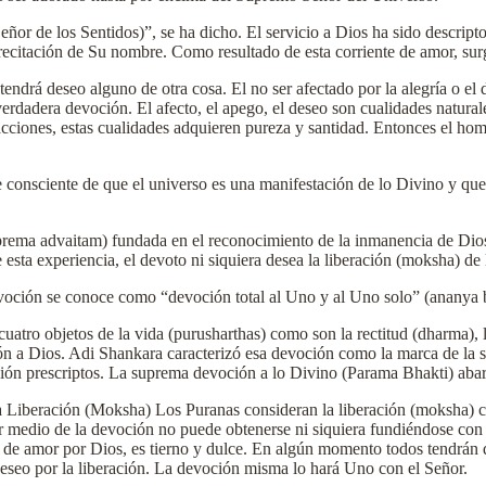
Señor de los Sentidos)”, se ha dicho. El servicio a Dios ha sido descri
 recitación de Su nombre. Como resultado de esta corriente de amor, sur
endrá deseo alguno de otra cosa. El no ser afectado por la alegría o el d
 verdadera devoción. El afecto, el apego, el deseo son cualidades natural
acciones, estas cualidades adquieren pureza y santidad. Entonces el hom
 consciente de que el universo es una manifestación de lo Divino y que
prema advaitam) fundada en el reconocimiento de la inmanencia de Dios
 esta experiencia, el devoto ni siquiera desea la liberación (moksha) de
evoción se conoce como “devoción total al Uno y al Uno solo” (ananya 
uatro objetos de la vida (purusharthas) como son la rectitud (dharma), 
ión a Dios. Adi Shankara caracterizó esa devoción como la marca de la 
ción prescriptos. La suprema devoción a lo Divino (Parama Bhakti) abarc
a Liberación (Moksha) Los Puranas consideran la liberación (moksha) 
r medio de la devoción no puede obtenerse ni siquiera fundiéndose con
eno de amor por Dios, es tierno y dulce. En algún momento todos tendrá
deseo por la liberación. La devoción misma lo hará Uno con el Señor.