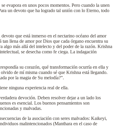
ma, se evapora en unos pocos momentos. Pero cuando la unen
Para un devoto que ha logrado tal unión con lo Eterno, todo
 devoto que está inmerso en el nectarino océano del amor
tá tan llena de amor por Dios que cada órgano encuentra su
a algo más allá del intelecto y del poder de la razón. Krishna
intelectual, se desecha como fe ciega. La indagación
espondía su corazón, qué transformación ocurría en ella y
 olvido de mí misma cuando sé que Krishna está llegando.
gada por la magia de Su melodía?”.
ene ninguna experiencia real de ella.
 verdadera devoción. Deben resolver dejar a un lado los
 buenos es esencial. Los buenos pensamientos son
tencionadas y malvadas.
secuencias de la asociación con seres malvados: Kaikeyi,
individuos malintencionados (Manthara en el caso de