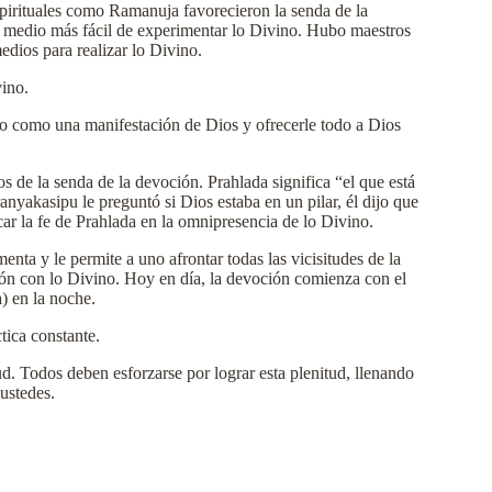
spirituales como Ramanuja favorecieron la senda de la
l medio más fácil de experimentar lo Divino. Hubo maestros
edios para realizar lo Divino.
vino.
odo como una manifestación de Dios y ofrecerle todo a Dios
 de la senda de la devoción. Prahlada significa “el que está
ranyakasipu le preguntó si Dios estaba en un pilar, él dijo que
car la fe de Prahlada en la omnipresencia de lo Divino.
enta y le permite a uno afrontar todas las vicisitudes de la
nión con lo Divino. Hoy en día, la devoción comienza con el
) en la noche.
tica constante.
ud. Todos deben esforzarse por lograr esta plenitud, llenando
ustedes.