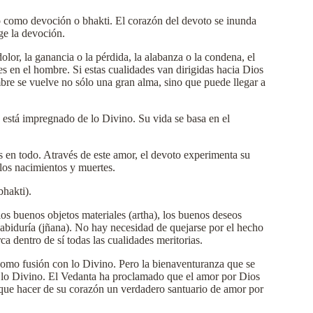
pto como devoción o bhakti. El corazón del devoto se inunda
ge la devoción.
olor, la ganancia o la pérdida, la alabanza o la condena, el
es en el hombre. Si estas cualidades van dirigidas hacia Dios
bre se vuelve no sólo una gran alma, sino que puede llegar a
 está impregnado de lo Divino. Su vida se basa en el
 en todo. Através de este amor, el devoto experimenta su
 los nacimientos y muertes.
bhakti).
los buenos objetos materiales (artha), los buenos deseos
sabiduría (jñana). No hay necesidad de quejarse por el hecho
a dentro de sí todas las cualidades meritorias.
como fusión con lo Divino. Pero la bienaventuranza que se
 lo Divino. El Vedanta ha proclamado que el amor por Dios
n que hacer de su corazón un verdadero santuario de amor por