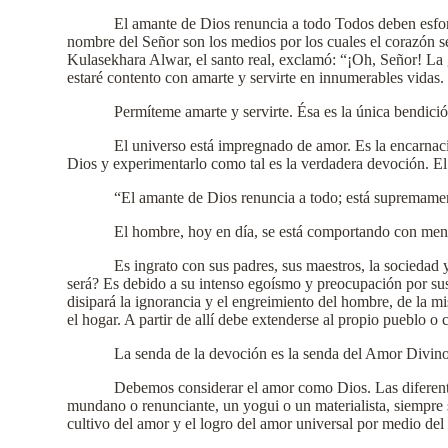
El amante de Dios renuncia a todo Todos deben esforz
nombre del Señor son los medios por los cuales el corazón se
Kulasekhara Alwar, el santo real, exclamó: “¡Oh, Señor! La g
estaré contento con amarte y servirte en innumerables vidas.
Permíteme amarte y servirte. Ésa es la única bendició
El universo está impregnado de amor. Es la encarnac
Dios y experimentarlo como tal es la verdadera devoción. El
“El amante de Dios renuncia a todo; está supremamen
El hombre, hoy en día, se está comportando con menos 
Es ingrato con sus padres, sus maestros, la sociedad 
será? Es debido a su intenso egoísmo y preocupación por su
disipará la ignorancia y el engreimiento del hombre, de la m
el hogar. A partir de allí debe extenderse al propio pueblo o
La senda de la devoción es la senda del Amor Divino
Debemos considerar el amor como Dios. Las diferentes
mundano o renunciante, un yogui o un materialista, siempre s
cultivo del amor y el logro del amor universal por medio del