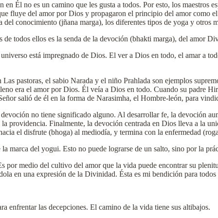
n en Él no es un camino que les gusta a todos. Por esto, los maestros e
ue fluye del amor por Dios y propagaron el principio del amor como e
a del conocimiento (jñana marga), los diferentes tipos de yoga y otros m
s de todos ellos es la senda de la devoción (bhakti marga), del amor Di
l universo está impregnado de Dios. El ver a Dios en todo, el amar a t
Las pastoras, el sabio Narada y el niño Prahlada son ejemplos supremos
a lleno era el amor por Dios. Él veía a Dios en todo. Cuando su padre Hi
l Señor salió de él en la forma de Narasimha, el Hombre-león, para vindi
devoción no tiene significado alguno. Al desarrollar fe, la devoción aum
 la providencia. Finalmente, la devoción centrada en Dios lleva a la u
hacia el disfrute (bhoga) al mediodía, y termina con la enfermedad (roga
 la marca del yogui. Esto no puede lograrse de un salto, sino por la prác
Es por medio del cultivo del amor que la vida puede encontrar su plenit
ola en una expresión de la Divinidad. Ésta es mi bendición para todos 
ara enfrentar las decepciones. El camino de la vida tiene sus altibajos.