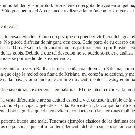
a inmortalidad y la infinitud. Si sostienen una gota de agua en su pal
. Sólo por medio del Amor puede realizarse la unión con lo Universal. 
de devotas.
u intensa devoción. Como un pez que no puede vivir fuera del agua, el
. No puede disfrutar de ninguna otra cosa. Cada parte de su cuerpo es
icio a Dios. Ésa era la devoción que las pastoras tenían por Krishna. Er
de las gopis. Debido a que tal devoción no se puede someter a análisis 
 conocerse por medio de la experiencia.
preguntó una vez a Radha cómo se sentía cuando veía a Krishna, cómo r
 que oigo la melodiosa flauta de Krishna, mi corazón se detiene, y me
de nada más. ¿Cómo puedo describirte mis sentimientos si estoy embria
bienaventurada experiencia en palabras. El que intenta expresarla, no ti
 vasta diferencia entre su actitud estrecha y el carácter inefable de la
como el principal objeto de su vida. Para este fin, la compañía de los
na. Esto significa que deben evitar el contacto con las personas malin
 persona buena una mala. Tenemos ejemplos clásicos de las dañinas con
 de personas que sufrieron terriblemente debido a su asociación con 