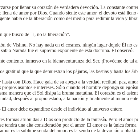
arse por llenar su corazón de verdadera devoción. La constante contem
 llena de amor por Dios. Cuando siente este amor, el devoto está lleno d
ente habla de la liberación como del medio para redimir la vida y libra
n que busco de Ti, no la liberación”.
ión de Vishnu. No hay nada en el cosmos, ningún lugar donde Él no est
 sabio Narada fue el supremo exponente de esta doctrina. Él observó:
te contento, inmerso en la bienaventuranza del Ser. ¡Provéeme de tal a
gratitud que la que demuestran los pájaros, las bestias y hasta los árb
y hasta con Dios. Hace gala de su apego a la verdad, rectitud, paz, amor
s propios asuntos e intereses. Sólo cuando el hombre deponga su egoísm
isma manera que el Sol disipa la bruma matutina. El corazón es el asien
 ciudad, después al propio estado, a la nación y finalmente al mundo ente
 El amor debe expandirse desde el individuo al universo entero.
 formas atribuidas a Dios son producto de la fantasía. Pero el amor pue
e tendrá una alta consideración por el amor. El amor es la única forma 
 amor es la sublime senda del amor: es la senda de la devoción o bhakti.