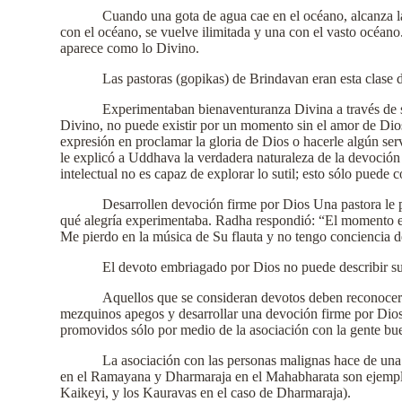
Cuando una gota de agua cae en el océano, alcanza l
con el océano, se vuelve ilimitada y una con el vasto océano
aparece como lo Divino.
Las pastoras (gopikas) de Brindavan eran esta clase 
Experimentaban bienaventuranza Divina a través de s
Divino, no puede existir por un momento sin el amor de Dios
expresión en proclamar la gloria de Dios o hacerle algún serv
le explicó a Uddhava la verdadera naturaleza de la devoción 
intelectual no es capaz de explorar lo sutil; esto sólo puede
Desarrollen devoción firme por Dios Una pastora le 
qué alegría experimentaba. Radha respondió: “El momento en
Me pierdo en la música de Su flauta y no tengo conciencia 
El devoto embriagado por Dios no puede describir su 
Aquellos que se consideran devotos deben reconocer la
mezquinos apegos y desarrollar una devoción firme por Dios 
promovidos sólo por medio de la asociación con la gente bue
La asociación con las personas malignas hace de una
en el Ramayana y Dharmaraja en el Mahabharata son ejemplos
Kaikeyi, y los Kauravas en el caso de Dharmaraja).