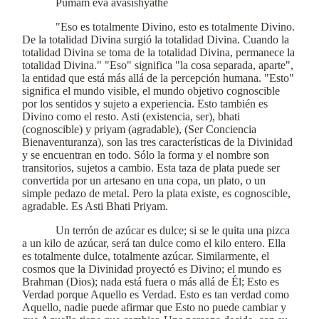
Pumam eva avasishyathe
"Eso es totalmente Divino, esto es totalmente Divino.
De la totalidad Divina surgió la totalidad Divina. Cuando la
totalidad Divina se toma de la totalidad Divina, permanece la
totalidad Divina." "Eso" significa "la cosa separada, aparte",
la entidad que está más allá de la percepción humana. "Esto"
significa el mundo visible, el mundo objetivo cognoscible
por los sentidos y sujeto a experiencia. Esto también es
Divino como el resto. Asti (existencia, ser), bhati
(cognoscible) y priyam (agradable), (Ser Conciencia
Bienaventuranza), son las tres características de la Divinidad
y se encuentran en todo. Sólo la forma y el nombre son
transitorios, sujetos a cambio. Esta taza de plata puede ser
convertida por un artesano en una copa, un plato, o un
simple pedazo de metal. Pero la plata existe, es cognoscible,
agradable. Es Asti Bhati Priyam.
Un terrón de azúcar es dulce; si se le quita una pizca
a un kilo de azúcar, será tan dulce como el kilo entero. Ella
es totalmente dulce, totalmente azúcar. Similarmente, el
cosmos que la Divinidad proyectó es Divino; el mundo es
Brahman (Dios); nada está fuera o más allá de Él; Esto es
Verdad porque Aquello es Verdad. Esto es tan verdad como
Aquello, nadie puede afirmar que Esto no puede cambiar y