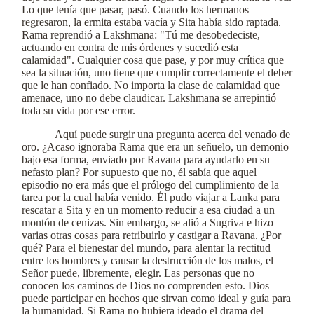
Lo que tenía que pasar, pasó. Cuando los hermanos
regresaron, la ermita estaba vacía y Sita había sido raptada.
Rama reprendió a Lakshmana: "Tú me desobedeciste,
actuando en contra de mis órdenes y sucedió esta
calamidad". Cualquier cosa que pase, y por muy crítica que
sea la situación, uno tiene que cumplir correctamente el deber
que le han confiado. No importa la clase de calamidad que
amenace, uno no debe claudicar. Lakshmana se arrepintió
toda su vida por ese error.
Aquí puede surgir una pregunta acerca del venado de
oro. ¿Acaso ignoraba Rama que era un señuelo, un demonio
bajo esa forma, enviado por Ravana para ayudarlo en su
nefasto plan? Por supuesto que no, él sabía que aquel
episodio no era más que el prólogo del cumplimiento de la
tarea por la cual había venido. Él pudo viajar a Lanka para
rescatar a Sita y en un momento reducir a esa ciudad a un
montón de cenizas. Sin embargo, se alió a Sugriva e hizo
varias otras cosas para retribuirlo y castigar a Ravana. ¿Por
qué? Para el bienestar del mundo, para alentar la rectitud
entre los hombres y causar la destrucción de los malos, el
Señor puede, libremente, elegir. Las personas que no
conocen los caminos de Dios no comprenden esto. Dios
puede participar en hechos que sirvan como ideal y guía para
la humanidad. Si Rama no hubiera ideado el drama del