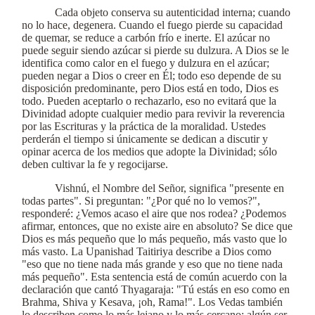
Cada objeto conserva su autenticidad interna; cuando
no lo hace, degenera. Cuando el fuego pierde su capacidad
de quemar, se reduce a carbón frío e inerte. El azúcar no
puede seguir siendo azúcar si pierde su dulzura. A Dios se le
identifica como calor en el fuego y dulzura en el azúcar;
pueden negar a Dios o creer en Él; todo eso depende de su
disposición predominante, pero Dios está en todo, Dios es
todo. Pueden aceptarlo o rechazarlo, eso no evitará que la
Divinidad adopte cualquier medio para revivir la reverencia
por las Escrituras y la práctica de la moralidad. Ustedes
perderán el tiempo si únicamente se dedican a discutir y
opinar acerca de los medios que adopte la Divinidad; sólo
deben cultivar la fe y regocijarse.
Vishnú, el Nombre del Señor, significa "presente en
todas partes". Si preguntan: "¿Por qué no lo vemos?",
responderé: ¿Vemos acaso el aire que nos rodea? ¿Podemos
afirmar, entonces, que no existe aire en absoluto? Se dice que
Dios es más pequeño que lo más pequeño, más vasto que lo
más vasto. La Upanishad Taitiriya describe a Dios como
"eso que no tiene nada más grande y eso que no tiene nada
más pequeño". Esta sentencia está de común acuerdo con la
declaración que cantó Thyagaraja: "Tú estás en eso como en
Brahma, Shiva y Kesava, ¡oh, Rama!". Los Vedas también
lo describen como lo más lejano y lo más cercano; algún ser