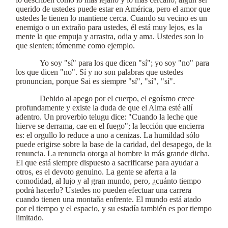
querido de ustedes puede estar en América, pero el amor que
ustedes le tienen lo mantiene cerca. Cuando su vecino es un
enemigo o un extraño para ustedes, él está muy lejos, es la
mente la que empuja y arrastra, odia y ama. Ustedes son lo
que sienten; tómenme como ejemplo.
Yo soy "sí" para los que dicen "sí"; yo soy "no" para
los que dicen "no". Sí y no son palabras que ustedes
pronuncian, porque Sai es siempre "sí", "sí", "sí".
Debido al apego por el cuerpo, el egoísmo crece
profundamente y existe la duda de que el Alma esté allí
adentro. Un proverbio telugu dice: "Cuando la leche que
hierve se derrama, cae en el fuego"; la lección que encierra
es: el orgullo lo reduce a uno a cenizas. La humildad sólo
puede erigirse sobre la base de la caridad, del desapego, de la
renuncia. La renuncia otorga al hombre la más grande dicha.
El que está siempre dispuesto a sacrificarse para ayudar a
otros, es el devoto genuino. La gente se aferra a la
comodidad, al lujo y al gran mundo, pero, ¿cuánto tiempo
podrá hacerlo? Ustedes no pueden efectuar una carrera
cuando tienen una montaña enfrente. El mundo está atado
por el tiempo y el espacio, y su estadía también es por tiempo
limitado.