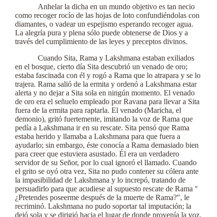
Anhelar la dicha en un mundo objetivo es tan necio
como recoger rocío de las hojas de loto confundiéndolas con
diamantes, o vadear un espejismo esperando recoger agua.
La alegría pura y plena sólo puede obtenerse de Dios y a
través del cumplimiento de las leyes y preceptos divinos.
Cuando Sita, Rama y Lakshmana estaban exiliados
en el bosque, cierto día Sita descubrió un venado de oro;
estaba fascinada con él y rogó a Rama que lo atrapara y se lo
trajera. Rama salió de la ermita y ordenó a Lakshmana estar
alerta y no dejar a Sita sola en ningún momento. El venado
de oro era el señuelo empleado por Ravana para llevar a Sita
fuera de la ermita para raptarla. El venado (Maricha, el
demonio), gritó fuertemente, imitando la voz de Rama que
pedía a Lakshmana ir en su rescate. Sita pensó que Rama
estaba herido y llamaba a Lakshmana para que fuera a
ayudarlo; sin embargo, éste conocía a Rama demasiado bien
para creer que estuviera asustado. Él era un verdadero
servidor de su Señor, por lo cual ignoró el llamado. Cuando
el grito se oyó otra vez, Sita no pudo contener su cólera ante
la impasibilidad de Lakshmana y lo increpó, tratando de
persuadirlo para que acudiese al supuesto rescate de Rama °
¿Pretendes poseerme después de la muerte de Rama?", le
recriminó. Lakshmana no pudo soportar tal imputación; la
dejó sola y se dirigió hacia el lugar de donde provenía la voz.