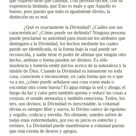
que Aquello tiene que cambiar. Una persona decide, con su
experiencia limitada, que Esto es malo y que Aquello es
bueno, pero puesto que todo es igualmente divino, la
distinción no es real.
¿Qué es exactamente la Divinidad? ¿Cuáles son sus
características? ¿Cómo puede ser definida? Ninguna persona
puede proclamar su autoridad para enunciar los atributos que
distinguen a la Divinidad, los hechos mediante los cuales
puede ser identificada, ni la forma bajo la cual puede ser
reconocida, y nadie tiene el poder de afirmar que ningún otro
hecho, atributo o forma pueden ser divinos. Es sólo
insolencia y tontería emitir juicios acerca de la naturaleza y la
misión de Dios. Cuando la Divinidad es inmanente en toda
cosa, consciente e inconsciente, en cada forma que es o que
va a ser, ¿cómo puede señalarse una cosa como mala o
encomiar otra como buena? El agua mitiga la sed y ahoga; el
fuego da luz y calor pero también quema y reduce las cosas a
cenizas; el sonido atemoriza y también emociona. Todos, los
tres, son divinos; la Divinidad es inescrutable, la voluntad
divina es siempre libre y nueva, lo Divino carece de egoísmo
y orgullo, codicia y envidia. No obstante, ustedes sufren de
todas estas enfermedades, por eso su juicio es estrecho y
erróneo. La Divinidad puede manifestarse a voluntad puesto
que está exenta de deseos y apegos.