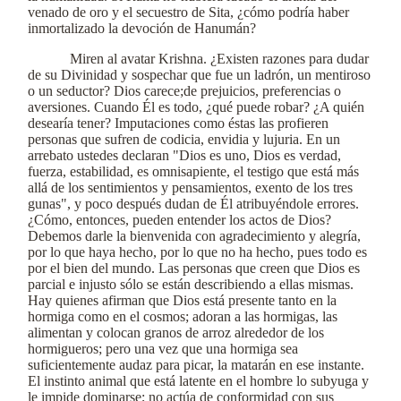
venado de oro y el secuestro de Sita, ¿cómo podría haber
inmortalizado la devoción de Hanumán?
Miren al avatar Krishna. ¿Existen razones para dudar
de su Divinidad y sospechar que fue un ladrón, un mentiroso
o un seductor? Dios carece;de prejuicios, preferencias o
aversiones. Cuando Él es todo, ¿qué puede robar? ¿A quién
desearía tener? Imputaciones como éstas las profieren
personas que sufren de codicia, envidia y lujuria. En un
arrebato ustedes declaran "Dios es uno, Dios es verdad,
fuerza, estabilidad, es omnisapiente, el testigo que está más
allá de los sentimientos y pensamientos, exento de los tres
gunas", y poco después dudan de Él atribuyéndole errores.
¿Cómo, entonces, pueden entender los actos de Dios?
Debemos darle la bienvenida con agradecimiento y alegría,
por lo que haya hecho, por lo que no ha hecho, pues todo es
por el bien del mundo. Las personas que creen que Dios es
parcial e injusto sólo se están describiendo a ellas mismas.
Hay quienes afirman que Dios está presente tanto en la
hormiga como en el cosmos; adoran a las hormigas, las
alimentan y colocan granos de arroz alrededor de los
hormigueros; pero una vez que una hormiga sea
suficientemente audaz para picar, la matarán en ese instante.
El instinto animal que está latente en el hombre lo subyuga y
le impide dominarse; no actúa de conformidad con sus