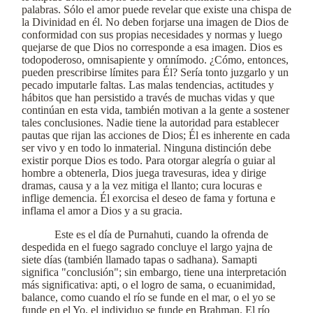
palabras. Sólo el amor puede revelar que existe una chispa de
la Divinidad en él. No deben forjarse una imagen de Dios de
conformidad con sus propias necesidades y normas y luego
quejarse de que Dios no corresponde a esa imagen. Dios es
todopoderoso, omnisapiente y omnímodo. ¿Cómo, entonces,
pueden prescribirse límites para Él? Sería tonto juzgarlo y un
pecado imputarle faltas. Las malas tendencias, actitudes y
hábitos que han persistido a través de muchas vidas y que
continúan en esta vida, también motivan a la gente a sostener
tales conclusiones. Nadie tiene la autoridad para establecer
pautas que rijan las acciones de Dios; Él es inherente en cada
ser vivo y en todo lo inmaterial. Ninguna distinción debe
existir porque Dios es todo. Para otorgar alegría o guiar al
hombre a obtenerla, Dios juega travesuras, idea y dirige
dramas, causa y a la vez mitiga el llanto; cura locuras e
inflige demencia. Él exorcisa el deseo de fama y fortuna e
inflama el amor a Dios y a su gracia.
Este es el día de Purnahuti, cuando la ofrenda de
despedida en el fuego sagrado concluye el largo yajna de
siete días (también llamado tapas o sadhana). Samapti
significa "conclusión"; sin embargo, tiene una interpretación
más significativa: apti, o el logro de sama, o ecuanimidad,
balance, como cuando el río se funde en el mar, o el yo se
funde en el Yo, el individuo se funde en Brahman. El río