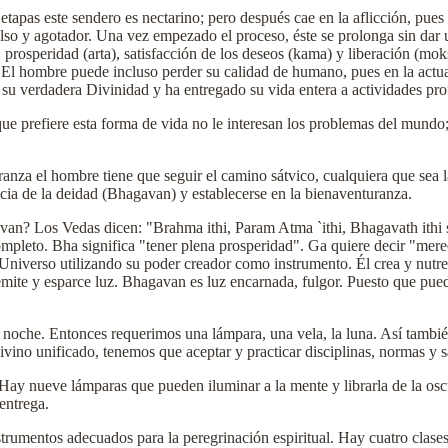
etapas este sendero es nectarino; pero después cae en la aflicción, pues l
falso y agotador. Una vez empezado el proceso, éste se prolonga sin dar
, prosperidad (arta), satisfacción de los deseos (kama) y liberación (mo
. El hombre puede incluso perder su calidad de humano, pues en la actua
u verdadera Divinidad y ha entregado su vida entera a actividades pro
ue prefiere esta forma de vida no le interesan los problemas del mundo;
anza el hombre tiene que seguir el camino sátvico, cualquiera que sea la
cia de la deidad (Bhagavan) y establecerse en la bienaventuranza.
gavan? Los Vedas dicen: "Brahma ithi, Param Atma `ithi, Bhagavath ith
pleto. Bha significa "tener plena prosperidad". Ga quiere decir "mer
Universo utilizando su poder creador como instrumento. Él crea y nutre l
ite y esparce luz. Bhagavan es luz encarnada, fulgor. Puesto que puede 
noche. Entonces requerimos una lámpara, una vela, la luna. Así también
ivino unificado, tenemos que aceptar y practicar disciplinas, normas y 
. Hay nueve lámparas que pueden iluminar a la mente y librarla de la os
entrega.
rumentos adecuados para la peregrinación espiritual. Hay cuatro clases 