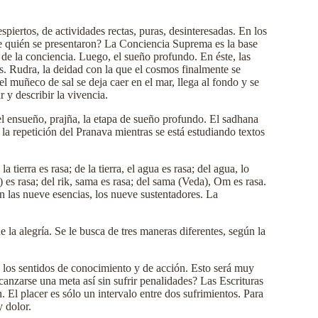
ertos, de actividades rectas, puras, desinteresadas. En los
de quién se presentaron? La Conciencia Suprema es la base
a de la conciencia. Luego, el sueño profundo. En éste, las
s. Rudra, la deidad con la que el cosmos finalmente se
el muñeco de sal se deja caer en el mar, llega al fondo y se
y describir la vivencia.
as, el ensueño, prajña, la etapa de sueño profundo. El sadhana
la repetición del Pranava mientras se está estudiando textos
tierra es rasa; de la tierra, el agua es rasa; del agua, lo
¡) es rasa; del rik, sama es rasa; del sama (Veda), Om es rasa.
on las nueve esencias, los nueve sustentadores. La
 la alegría. Se le busca de tres maneras diferentes, según la
de los sentidos de conocimiento y de acción. Esto será muy
canzarse una meta así sin sufrir penalidades? Las Escrituras
 El placer es sólo un intervalo entre dos sufrimientos. Para
y dolor.