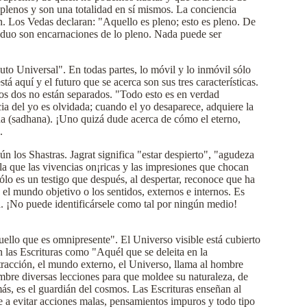
plenos y son una totalidad en sí mismos. La conciencia
n. Los Vedas declaran: "Aquello es pleno; esto es pleno. De
ividuo son encarnaciones de lo pleno. Nada puede ser
to Universal". En todas partes, lo móvil y lo inmóvil sólo
 aquí y el futuro que se acerca son sus tres características.
os dos no están separados. "Todo esto es en verdad
a del yo es olvidada; cuando el yo desaparece, adquiere la
ina (sadhana). ¡Uno quizá dude acerca de cómo el eterno,
.
ún los Shastras. Jagrat significa "estar despierto", "agudeza
 la que las vivencias on¡ricas y las impresiones que chocan
ólo es un testigo que después, al despertar, reconoce que ha
el mundo objetivo o los sentidos, externos e internos. Es
. ¡No puede identificársele como tal por ningún medio!
ello que es omnipresente". El Universo visible está cubierto
n las Escrituras como "Aquél que se deleita en la
atracción, el mundo externo, el Universo, llama al hombre
ombre diversas lecciones para que moldee su naturaleza, de
s, es el guardián del cosmos. Las Escrituras enseñan al
re a evitar acciones malas, pensamientos impuros y todo tipo