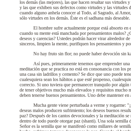
los demás (las mejores), las que hacen resaltar sus virtudes y
y las que exhiben sus defectos como virtudes y las virtudes
cuando alguno anhela conocer al Todo, al Sagrado, al Amor, a
sólo virtudes en los demás. Éste es el sadhana más deseable.
El hombre sufre actualmente porque está absorto en e
cuando su mente está manchada por pensamientos malos? ¿Qué
deseos y carencias? Ustedes podrán hacer virar alrededor de
sinceros, limpien la mente, purifiquen los pensamientos y po
No hay fruto sin flor; no puede haber devoción sin 
Así pues, primeramente tenemos que emprender una act
meditación que se practica no está en consonancia con los pri
una casa sin ladrillos y cemento? Se dice que uno puede ten
cualesquiera sean los hábitos a que esté propenso, cualesqui
correcto. Si uno tuviera que permanecer tranquilo por algún t
de tener objetivos mucho más elevados y requisitos mucho más
deben tenerse buenos pensamientos. Uno debe mantener en al
Mucha gente viene perturbada a verme y rogarme: "¡
deseas malos producen sufrimiento; los deseos buenos result
paz? Después de los cantos devocionales y la meditación se rep
dentro de todo puede otorgar paz (shanti). Una sola semilla d
Señor es la semilla que se manifestó como millares de semil