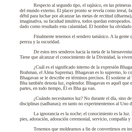
Respecto al segundo tipo, el rajásico, en las primeras 
del mundo externo. El placer pronto se revela como irreal, 
débil para luchar por alcanzar las metas de rectitud (dharma)
imaginativa, su facultad intuitiva, todos quedan estropeados
dado como resultado esta calamidad. El hombre ha olvidado s
Finalmente tenemos el sendero tamásico. A la gente q
pereza y la oscuridad.
De estos tres senderos hacia la meta de la bienaventur
Tiene que alcanzar el conocimiento de la Divinidad, la viven
¿Cuál es el significado interno de la expresión Bha
Brahman, el Alma Suprema). Bhagavan es lo supremo, lo com
Bhagavan se le describe en términos precisos. Él sostiene al 
Bha también denota luz, esplendor. Bhagavan es aquél que em
partes, en todo tiempo, Él es Bha ga van.
¿Cuándo necesitamos luz? No durante el día, sino de 
disciplinas (sadhanas); en tanto no experimentemos al Uno d
La ignorancia es la noche; el conocimiento es la luz
pies, adoración, adoración ceremonial, servicio, compañía y 
Tenemos que moldearnos a fin de convertirnos en inst