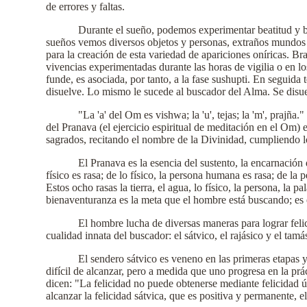
de errores y faltas.
Durante el sueño, podemos experimentar beatitud y b
sueños vemos diversos objetos y personas, extraños mundos 
para la creación de esta variedad de apariciones oníricas. Br
vivencias experimentadas durante las horas de vigilia o en l
funde, es asociada, por tanto, a la fase sushupti. En seguida
disuelve. Lo mismo le sucede al buscador del Alma. Se disue
"La 'a' del Om es vishwa; la 'u', tejas; la 'm', prajña
del Pranava (el ejercicio espiritual de meditación en el Om)
sagrados, recitando el nombre de la Divinidad, cumpliendo l
El Pranava es la esencia del sustento, la encarnación d
físico es rasa; de lo físico, la persona humana es rasa; de la 
Estos ocho rasas la tierra, el agua, lo físico, la persona, l
bienaventuranza es la meta que el hombre está buscando; es e
El hombre lucha de diversas maneras para lograr felic
cualidad innata del buscador: el sátvico, el rajásico y el tamá
El sendero sátvico es veneno en las primeras etapas y
difícil de alcanzar, pero a medida que uno progresa en la pr
dicen: "La felicidad no puede obtenerse mediante felicidad ú
alcanzar la felicidad sátvica, que es positiva y permanente, 