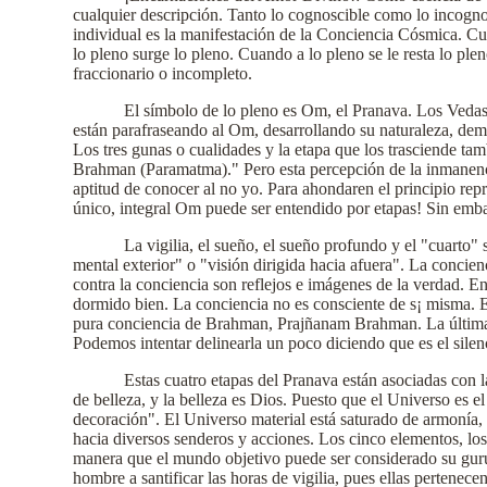
cualquier descripción. Tanto lo cognoscible como lo incogn
individual es la manifestación de la Conciencia Cósmica. Cu
lo pleno surge lo pleno. Cuando a lo pleno se le resta lo pl
fraccionario o incompleto.
El símbolo de lo pleno es Om, el Pranava. Los Vedas 
están parafraseando al Om, desarrollando su naturaleza, demos
Los tres gunas o cualidades y la etapa que los trasciende 
Brahman (Paramatma)." Pero esta percepción de la inmanencia
aptitud de conocer al no yo. Para ahondaren el principio rep
único, integral Om puede ser entendido por etapas! Sin embarg
La vigilia, el sueño, el sueño profundo y el "cuarto" 
mental exterior" o "visión dirigida hacia afuera". La concien
contra la conciencia son reflejos e imágenes de la verdad. En
dormido bien. La conciencia no es consciente de s¡ misma. Es
pura conciencia de Brahman, Prajñanam Brahman. La última et
Podemos intentar delinearla un poco diciendo que es el sile
Estas cuatro etapas del Pranava están asociadas con
de belleza, y la belleza es Dios. Puesto que el Universo es 
decoración". El Universo material está saturado de armonía, 
hacia diversos senderos y acciones. Los cinco elementos, los
manera que el mundo objetivo puede ser considerado su gurú.
hombre a santificar las horas de vigilia, pues ellas pertene