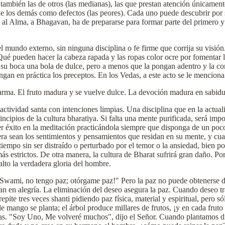
 también las de otros (las medianas), las que prestan atención únicamente
 de los demás como defectos (las peores). Cada uno puede descubrir por 
l Alma, a Bhagavan, ha de prepararse para formar parte del primero y e
l mundo externo, sin ninguna disciplina o fe firme que corrija su visió
 pueden hacer la cabeza rapada y las ropas color ocre por fomentar la
 su boca una bola de dulce, pero a menos que la pongan adentro y la co
ngan en práctica los preceptos. En los Vedas, a este acto se le mencion
karma. El fruto madura y se vuelve dulce. La devoción madura en sabidu
ividad santa con intenciones limpias. Una disciplina que en la actuali
ncipios de la cultura bharatiya. Si falta una mente purificada, será impo
er éxito en la meditación practicándola siempre que disponga de un poco
era sean los sentimientos y pensamientos que residan en su mente, y cual
iempo sin ser distraído o perturbado por el temor o la ansiedad, bien p
 estrictos. De otra manera, la cultura de Bharat sufrirá gran daño. Por 
to la verdadera gloria del hombre.
Swami, no tengo paz; otórgame paz!" Pero la paz no puede obtenerse de
an en alegría. La eliminación del deseo asegura la paz. Cuando deseo t
ite tres veces shanti pidiendo paz física, material y espiritual, pero s
e mango se planta; el árbol produce millares de frutos, ¡y en cada fruto
las. "Soy Uno, Me volveré muchos", dijo el Señor. Cuando plantamos dif