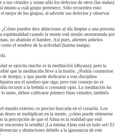
 a sus virtudes y notan sólo los defectos de otros (las malas)
sí mismo a cuál grupo pertenece. Sólo recuerden esto:
l mejor de los grupos, al advertir sus defectos y observar
n. ¿Cómo pueden diez abluciones al día limpiar a una persona
 espiritualidad cuando la mente está siendo atormentada por
man, no abatirán el hambre. Así pues, alienten anhelos
a como el sendero de la actividad (karma marga).
ría.
dad se ejercita mucho es la meditación (dhyana); pero la
sible que la meditación lleve a la fusión. ¿Podría construirse
 de tiempo, y que puede dedicarse a esta disciplina
quiera sea el sendero que siga; pero este consejo no es
odría recurrir a la bebida o consumir opio. La meditación ha
lo tanto, deben cultivarse primero finas virtudes; también
l mundo externo; es preciso buscarla en el corazón. Los
ras deseo se multiplican en la mente, ¿cómo puede obtenerse
ólo la percepción de que el Alma es la realidad que está
 se encuentra la semilla! ¡La misma Alma está en todo ser! El
erencias y distinciones debido a la ignorancia de este