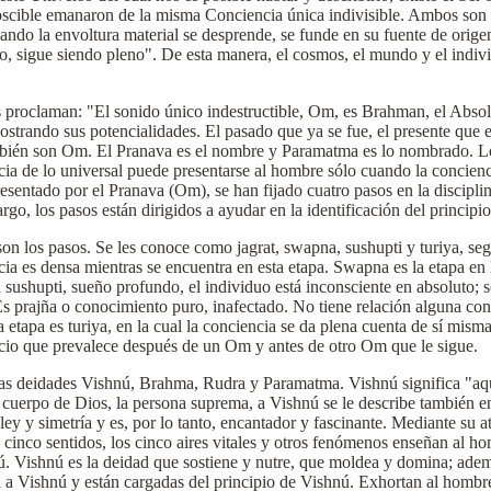
oscible emanaron de la misma Conciencia única indivisible. Ambos son 
ando la envoltura material se desprende, se funde en su fuente de orige
eno, sigue siendo pleno". De esta manera, el cosmos, el mundo y el ind
proclaman: "El sonido único indestructible, Om, es Brahman, el Absolu
trando sus potencialidades. El pasado que ya se fue, el presente que está
también son Om. El Pranava es el nombre y Paramatma es lo nombrado. L
 de lo universal puede presentarse al hombre sólo cuando la concienci
resentado por el Pranava (Om), se han fijado cuatro pasos en la discipl
o, los pasos están dirigidos a ayudar en la identificación del principio
son los pasos. Se les conoce como jagrat, swapna, sushupti y turiya, seg
cia es densa mientras se encuentra en esta etapa. Swapna es la etapa en
 sushupti, sueño profundo, el individuo está inconsciente en absoluto; s
 prajña o conocimiento puro, inafectado. No tiene relación alguna con 
apa es turiya, en la cual la conciencia se da plena cuenta de sí misma
ncio que prevalece después de un Om y antes de otro Om que le sigue.
 las deidades Vishnú, Brahma, Rudra y Paramatma. Vishnú significa "aqu
el cuerpo de Dios, la persona suprema, a Vishnú se le describe también e
ley y simetría y es, por lo tanto, encantador y fascinante. Mediante su 
 cinco sentidos, los cinco aires vitales y otros fenómenos enseñan al h
 Vishnú es la deidad que sostiene y nutre, que moldea y domina; ademá
cen a Vishnú y están cargadas del principio de Vishnú. Exhortan al homb