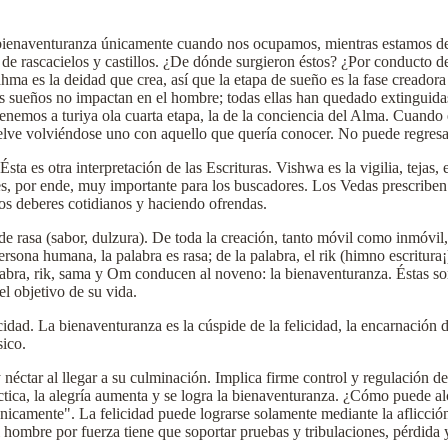
ienaventuranza únicamente cuando nos ocupamos, mientras estamos despi
de rascacielos y castillos. ¿De dónde surgieron éstos? ¿Por conducto 
ahma es la deidad que crea, así que la etapa de sueño es la fase creador
os sueños no impactan en el hombre; todas ellas han quedado extinguida
 tenemos a turiya ola cuarta etapa, la de la conciencia del Alma. Cuando 
lve volviéndose uno con aquello que quería conocer. No puede regresar 
." Ésta es otra interpretación de las Escrituras. Vishwa es la vigilia, tej
 es, por ende, muy importante para los buscadores. Los Vedas prescriben 
os deberes cotidianos y haciendo ofrendas.
e rasa (sabor, dulzura). De toda la creación, tanto móvil como inmóvil, la 
persona humana, la palabra es rasa; de la palabra, el rik (himno escritura
a palabra, rik, sama y Om conducen al noveno: la bienaventuranza. Éstas s
l objetivo de su vida.
idad. La bienaventuranza es la cúspide de la felicidad, la encarnación de
sico.
 néctar al llegar a su culminación. Implica firme control y regulación 
áctica, la alegría aumenta y se logra la bienaventuranza. ¿Cómo puede al
nicamente". La felicidad puede lograrse solamente mediante la aflicción.
el hombre por fuerza tiene que soportar pruebas y tribulaciones, pérdida 