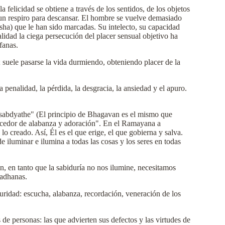
a felicidad se obtiene a través de los sentidos, de los objetos
 un respiro para descansar. El hombre se vuelve demasiado
ksha) que le han sido marcadas. Su intelecto, su capacidad
lidad la ciega persecución del placer sensual objetivo ha
fanas.
 suele pasarse la vida durmiendo, obteniendo placer de la
 penalidad, la pérdida, la desgracia, la ansiedad y el apuro.
i sabdyathe" (El principio de Bhagavan es el mismo que
ecedor de alabanza y adoración". En el Ramayana a
o creado. Así, Él es el que erige, el que gobierna y salva.
iluminar e ilumina a todas las cosas y los seres en todas
, en tanto que la sabiduría no nos ilumine, necesitamos
sadhanas.
curidad: escucha, alabanza, recordación, veneración de los
de personas: las que advierten sus defectos y las virtudes de