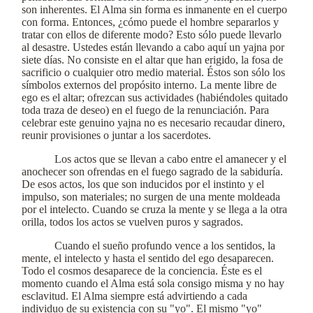
son inherentes. El Alma sin forma es inmanente en el cuerpo
con forma. Entonces, ¿cómo puede el hombre separarlos y
tratar con ellos de diferente modo? Esto sólo puede llevarlo
al desastre. Ustedes están llevando a cabo aquí un yajna por
siete días. No consiste en el altar que han erigido, la fosa de
sacrificio o cualquier otro medio material. Éstos son sólo los
símbolos externos del propósito interno. La mente libre de
ego es el altar; ofrezcan sus actividades (habiéndoles quitado
toda traza de deseo) en el fuego de la renunciación. Para
celebrar este genuino yajna no es necesario recaudar dinero,
reunir provisiones o juntar a los sacerdotes.
Los actos que se llevan a cabo entre el amanecer y el
anochecer son ofrendas en el fuego sagrado de la sabiduría.
De esos actos, los que son inducidos por el instinto y el
impulso, son materiales; no surgen de una mente moldeada
por el intelecto. Cuando se cruza la mente y se llega a la otra
orilla, todos los actos se vuelven puros y sagrados.
Cuando el sueño profundo vence a los sentidos, la
mente, el intelecto y hasta el sentido del ego desaparecen.
Todo el cosmos desaparece de la conciencia. Éste es el
momento cuando el Alma está sola consigo misma y no hay
esclavitud. El Alma siempre está advirtiendo a cada
individuo de su existencia con su "yo". El mismo "yo"