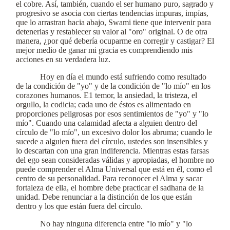
el cobre. Así, también, cuando el ser humano puro, sagrado y
progresivo se asocia con ciertas tendencias impuras, impías,
que lo arrastran hacia abajo, Swami tiene que intervenir para
detenerlas y restablecer su valor al "oro" original. O de otra
manera, ¿por qué debería ocuparme en corregir y castigar? El
mejor medio de ganar mi gracia es comprendiendo mis
acciones en su verdadera luz.
Hoy en día el mundo está sufriendo como resultado
de la condición de "yo" y de la condición de "lo mío" en los
corazones humanos. E1 temor, la ansiedad, la tristeza, el
orgullo, la codicia; cada uno de éstos es alimentado en
proporciones peligrosas por esos sentimientos de "yo" y "lo
mío". Cuando una calamidad afecta a alguien dentro del
círculo de "lo mío", un excesivo dolor los abruma; cuando le
sucede a alguien fuera del círculo, ustedes son insensibles y
lo descartan con una gran indiferencia. Mientras estas farsas
del ego sean consideradas válidas y apropiadas, el hombre no
puede comprender el Alma Universal que está en él, como el
centro de su personalidad. Para reconocer el Alma y sacar
fortaleza de ella, el hombre debe practicar el sadhana de la
unidad. Debe renunciar a la distinción de los que están
dentro y los que están fuera del círculo.
No hay ninguna diferencia entre "lo mío" y "lo