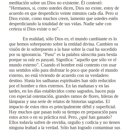
meditación sobre un Dios no existente. Él contestó:
"Hermanos, si, como ustedes dicen, Dios no existe, estoy de
acuerdo en que desperdicio veinte minutos cada día. Pero si
Dios existe, como muchos creen, lamento que ustedes estén
desperdiciando la totalidad de sus vidas. Nadie sabe con
certeza si Dios existe o no".
En realidad, sólo Dios es; el mundo cambiante es lo
que hemos sobrepuesto sobre la entidad divina. Cambien su
visión de lo sobrepuesto a la base sobre la cual ha sucedido
por su ignorancia. "Pasu" es la palabra sánscrita para bestia
porque su raíz es pasyati. Significa: "aquello que sólo ve el
mundo externo". Cuando el hombre está contento con usar
sus sentidos sólo para disfrutar lo poco que puede el mundo
externo, no está viviendo de acuerdo con su verdadero
destino. Hasta los sadhanas espirituales han sido reducidos
por el hombre a ritos externos. En las mañanas y en las
tardes, en los días establecidos como sagrados, hacen puja
con especial ostentación, grandes ramos de flores, hileras de
lámparas y una serie de relatos de historias sagradas. El
impacto de estos ritos es principalmente débil y superficial.
Hay muchos que pasan todo su tiempo en preparación para
estos actos o en su práctica real. Pero, ¿qué han ganado?
Ellos todavía sufren de envidia, orgullo y codicia y no tienen
ninguna lealtad a la verdad. Sólo han logrado contaminar sus