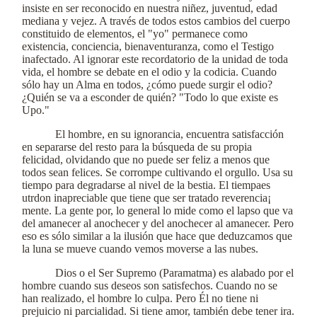
insiste en ser reconocido en nuestra niñez, juventud, edad
mediana y vejez. A través de todos estos cambios del cuerpo
constituido de elementos, el "yo" permanece como
existencia, conciencia, bienaventuranza, como el Testigo
inafectado. Al ignorar este recordatorio de la unidad de toda
vida, el hombre se debate en el odio y la codicia. Cuando
sólo hay un Alma en todos, ¿cómo puede surgir el odio?
¿Quién se va a esconder de quién? "Todo lo que existe es
Upo."
El hombre, en su ignorancia, encuentra satisfacción
en separarse del resto para la búsqueda de su propia
felicidad, olvidando que no puede ser feliz a menos que
todos sean felices. Se corrompe cultivando el orgullo. Usa su
tiempo para degradarse al nivel de la bestia. El tiempaes
utrdon inapreciable que tiene que ser tratado reverencia¡
mente. La gente por, lo general lo mide como el lapso que va
del amanecer al anochecer y del anochecer al amanecer. Pero
eso es sólo similar a la ilusión que hace que deduzcamos que
la luna se mueve cuando vemos moverse a las nubes.
Dios o el Ser Supremo (Paramatma) es alabado por el
hombre cuando sus deseos son satisfechos. Cuando no se
han realizado, el hombre lo culpa. Pero Él no tiene ni
prejuicio ni parcialidad. Si tiene amor, también debe tener ira.