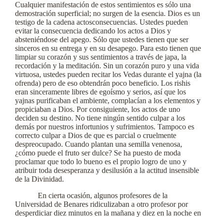
Cualquier manifestación de estos sentimientos es sólo una
demostración superficial; no surgen de la esencia. Dios es un
testigo de la cadena actosconsecuencias. Ustedes pueden
evitar la consecuencia dedicando los actos a Dios y
absteniéndose del apego. Sólo que ustedes tienen que ser
sinceros en su entrega y en su desapego. Para esto tienen que
limpiar su corazón y sus sentimientos a través de japa, la
recordación y la meditación. Sin un corazón puro y una vida
virtuosa, ustedes pueden recitar los Vedas durante el yajna (la
ofrenda) pero de eso obtendrán poco beneficio. Los rishis
eran sinceramente libres de egoísmo y serios, así que los
yajnas purificaban el ambiente, complacían a los elementos y
propiciaban a Dios. Por consiguiente, los actos de uno
deciden su destino. No tiene ningún sentido culpar a los
demás por nuestros infortunios y sufrimientos. Tampoco es
correcto culpar a Dios de que es parcial o cruelmente
despreocupado. Cuando plantan una semilla venenosa,
¿cómo puede el fruto ser dulce? Se ha puesto de moda
proclamar que todo lo bueno es el propio logro de uno y
atribuir toda desesperanza y desilusión a la actitud insensible
de la Divinidad.
En cierta ocasión, algunos profesores de la
Universidad de Benares ridiculizaban a otro profesor por
desperdiciar diez minutos en la mañana y diez en la noche en