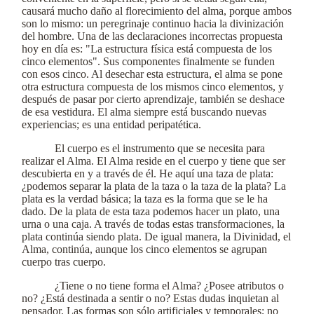
causará mucho daño al florecimiento del alma, porque ambos
son lo mismo: un peregrinaje continuo hacia la divinización
del hombre. Una de las declaraciones incorrectas propuesta
hoy en día es: "La estructura física está compuesta de los
cinco elementos". Sus componentes finalmente se funden
con esos cinco. Al desechar esta estructura, el alma se pone
otra estructura compuesta de los mismos cinco elementos, y
después de pasar por cierto aprendizaje, también se deshace
de esa vestidura. El alma siempre está buscando nuevas
experiencias; es una entidad peripatética.
El cuerpo es el instrumento que se necesita para
realizar el Alma. El Alma reside en el cuerpo y tiene que ser
descubierta en y a través de él. He aquí una taza de plata:
¿podemos separar la plata de la taza o la taza de la plata? La
plata es la verdad básica; la taza es la forma que se le ha
dado. De la plata de esta taza podemos hacer un plato, una
urna o una caja. A través de todas estas transformaciones, la
plata continúa siendo plata. De igual manera, la Divinidad, el
Alma, continúa, aunque los cinco elementos se agrupan
cuerpo tras cuerpo.
¿Tiene o no tiene forma el Alma? ¿Posee atributos o
no? ¿Está destinada a sentir o no? Estas dudas inquietan al
pensador. Las formas son sólo artificiales y temporales; no