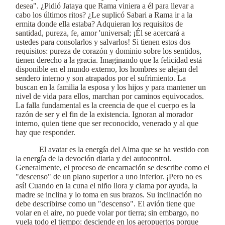
desea". ¿Pidió Jataya que Rama viniera a él para llevar a
cabo los últimos ritos? ¿Le suplicó Sabari a Rama ir a la
ermita donde ella estaba? Adquieran los requisitos de
santidad, pureza, fe, amor 'universal; ¡Él se acercará a
ustedes para consolarlos y salvarlos! Si tienen estos dos
requisitos: pureza de corazón y dominio sobre los sentidos,
tienen derecho a la gracia. Imaginando que la felicidad está
disponible en el mundo externo, los hombres se alejan del
sendero interno y son atrapados por el sufrimiento. La
buscan en la familia la esposa y los hijos y para mantener un
nivel de vida para ellos, marchan por caminos equivocados.
La falla fundamental es la creencia de que el cuerpo es la
razón de ser y el fin de la existencia. Ignoran al morador
interno, quien tiene que ser reconocido, venerado y al que
hay que responder.
El avatar es la energía del Alma que se ha vestido con
la energía de la devoción diaria y del autocontrol.
Generalmente, el proceso de encarnación se describe como el
"descenso" de un plano superior a uno inferior. ¡Pero no es
así! Cuando en la cuna el niño llora y clama por ayuda, la
madre se inclina y lo toma en sus brazos. Su inclinación no
debe describirse como un "descenso". El avión tiene que
volar en el aire, no puede volar por tierra; sin embargo, no
vuela todo el tiempo: desciende en los aeropuertos porque