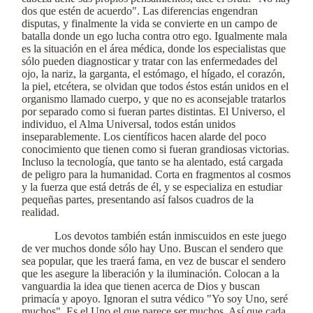
dos que estén de acuerdo". Las diferencias engendran
disputas, y finalmente la vida se convierte en un campo de
batalla donde un ego lucha contra otro ego. Igualmente mala
es la situación en el área médica, donde los especialistas que
sólo pueden diagnosticar y tratar con las enfermedades del
ojo, la nariz, la garganta, el estómago, el hígado, el corazón,
la piel, etcétera, se olvidan que todos éstos están unidos en el
organismo llamado cuerpo, y que no es aconsejable tratarlos
por separado como si fueran partes distintas. El Universo, el
individuo, el Alma Universal, todos están unidos
inseparablemente. Los científicos hacen alarde del poco
conocimiento que tienen como si fueran grandiosas victorias.
Incluso la tecnología, que tanto se ha alentado, está cargada
de peligro para la humanidad. Corta en fragmentos al cosmos
y la fuerza que está detrás de él, y se especializa en estudiar
pequeñas partes, presentando así falsos cuadros de la
realidad.
Los devotos también están inmiscuidos en este juego
de ver muchos donde sólo hay Uno. Buscan el sendero que
sea popular, que les traerá fama, en vez de buscar el sendero
que les asegure la liberación y la iluminación. Colocan a la
vanguardia la idea que tienen acerca de Dios y buscan
primacía y apoyo. Ignoran el sutra védico "Yo soy Uno, seré
muchos". Es el Uno el que parece ser muchos. Así que cada