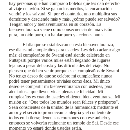
hay personas que han comprado boletos que les dan derecho
al viaje en avión. Si se ganan los méritos, la encarnación
vendrá y los salvará. Si, por el contrario, uno multiplica sus
deméritos y desciende más y más, ¿cómo puede ser salvado?
Tengan amor y bienaventuranza en su corazón. La
bienaventuranza viene como consecuencia de una visión
pura, un oído puro, un hablar puro y acciones puras.
El día que se establezcan en esta bienaventuranza,
ese día es mi cumpleaños para ustedes. Les debo aclarar algo
más: el cumpleaños de Swami está siendo celebrado en
Puttaparti porque varios miles están llegando de lugares
lejanos a pesar del costo y las dificultades del viaje. No
piensen que deben venir porque es el cumpleaños de Swami.
No tengo deseo de que se celebre mi cumpleaños; nunca
podré tener pensamientos triviales como ésos. Mi único
deseo es compartir mi bienaventuranza con ustedes, para
alentarlos a que lleven vidas plenas de felicidad. Mi
cumpleaños es cuando ustedes obtienen bienaventuranza. Mi
misión es: "Que todos los mundos sean felices y prósperos".
Sean conscientes de la unidad de la humanidad; mediante el
amor y el servicio promuevan la alegría y el contento de
todos en la tierra; llenen sus corazones con ese anhelo y
entonces se volverán realmente un templo de Sai. Desde ese
momento yo estaré donde ustedes están.