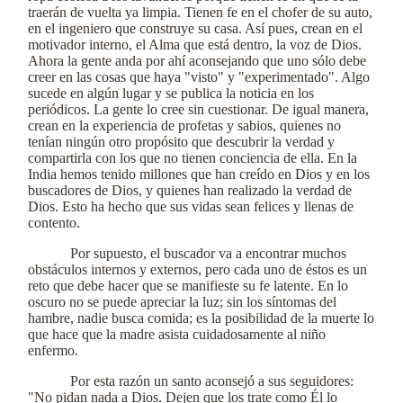
traerán de vuelta ya limpia. Tienen fe en el chofer de su auto,
en el ingeniero que construye su casa. Así pues, crean en el
motivador interno, el Alma que está dentro, la voz de Dios.
Ahora la gente anda por ahí aconsejando que uno sólo debe
creer en las cosas que haya "visto" y "experimentado". Algo
sucede en algún lugar y se publica la noticia en los
periódicos. La gente lo cree sin cuestionar. De igual manera,
crean en la experiencia de profetas y sabios, quienes no
tenían ningún otro propósito que descubrir la verdad y
compartirla con los que no tienen conciencia de ella. En la
India hemos tenido millones que han creído en Dios y en los
buscadores de Dios, y quienes han realizado la verdad de
Dios. Esto ha hecho que sus vidas sean felices y llenas de
contento.
Por supuesto, el buscador va a encontrar muchos
obstáculos internos y externos, pero cada uno de éstos es un
reto que debe hacer que se manifieste su fe latente. En lo
oscuro no se puede apreciar la luz; sin los síntomas del
hambre, nadie busca comida; es la posibilidad de la muerte lo
que hace que la madre asista cuidadosamente al niño
enfermo.
Por esta razón un santo aconsejó a sus seguidores:
"No pidan nada a Dios. Dejen que los trate como Él lo