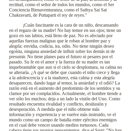
rectitud, como el señor de todos los mundos, como el Ser
Conciencia Bienaventuranza, como el Sathya Sai Sat
Chakravarti, de Puttaparti el rey de reyes."
¡Cuán fascinante es la cara de un niño, descansando
en el regazo de su madre! No hay temor en sus ojos; tiene un
gozo en sus labios, está lleno de paz. No es afectado por
aquellas fuerzas malignas que le roban al hombre paz y
alegría: envidia, codicia, ira, odio. No tiene ningún deseo
egoísta, ninguna ansiedad de influir sobre los demás ni de
presumir. No tiene planes para el futuro ni pesares por el
pasado. Su fe en el amor y la fuerza de su madre es tan
inquebrantable que aun si el cielo se desplomara, su calma no
se alteraría. ¿A qué se debe que cuando el niño crece y llega
a la adolescencia y a la madurez, esta calma y esta alegría
desaparecen, dando lugar al temor, la ansiedad y el odió? La
razón está en el aumento del predominio de los sentidos y su
clamor por ser complacidos. Actualmente, el hombre tiende a
ver sólo los muchos; deja a un lado la visión del Uno. Como
resultado encuentra rivalidad y conflicto, desilusión y
desesperación. A medida que el niño obtiene más
información y experiencia y se vuelve más instruido, ve el
mundo como un campo de batalla entre ejércitos enemigos
en el cual debe vencer usando medios tortuosos. Cada
cabeza tiene sus propios pensamientos, dice el Sruti: "No hay