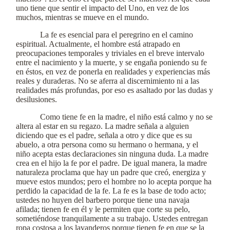
uno tiene que sentir el impacto del Uno, en vez de los
muchos, mientras se mueve en el mundo.
La fe es esencial para el peregrino en el camino
espiritual. Actualmente, el hombre está atrapado en
preocupaciones temporales y triviales en el breve intervalo
entre el nacimiento y la muerte, y se engaña poniendo su fe
en éstos, en vez de ponerla en realidades y experiencias más
reales y duraderas. No se aferra al discernimiento ni a las
realidades más profundas, por eso es asaltado por las dudas y
desilusiones.
Como tiene fe en la madre, el niño está calmo y no se
altera al estar en su regazo. La madre señala a alguien
diciendo que es el padre, señala a otro y dice que es su
abuelo, a otra persona como su hermano o hermana, y el
niño acepta estas declaraciones sin ninguna duda. La madre
crea en el hijo la fe por el padre. De igual manera, la madre
naturaleza proclama que hay un padre que creó, energiza y
mueve estos mundos; pero el hombre no lo acepta porque ha
perdido la capacidad de la fe. La fe es la base de todo acto;
ustedes no huyen del barbero porque tiene una navaja
afilada; tienen fe en él y le permiten que corte su pelo,
sometiéndose tranquilamente a su trabajo. Ustedes entregan
ropa costosa a los lavanderos porque tienen fe en que se la