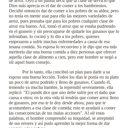
de arroz. Oyó a un pandit decir que la clase de servicio que
Dios más aprecia es el dar de comer a los hambrientos.
Decidió entonces dar de comer a los pobres de su aldea; pero
no tenía en mente usar para ello las mejores variedades de
arroz, pues pensaba que para los pobres cualquier clase de
arroz era bueno. Así, tomó el arroz que se estaba pudriendo
en el granero y sin preocuparse de quitarle los gusanos que lo
infestaban, lo cocinó y lo dio a los pobres, quienes
empezaron a sufrir muchas enfermedades a causa de esa
insana comida. Su esposa lo reconvino y le dijo que era más
meritorio dar una buena comida a diez personas que ofrecer
aquella clase de alimento a cien, pero este hombre se negó a
oír aquel buen consejo.
Por lo tanto, ella concibió un plan para darle a su
esposo una buena lección. Todos los días le ponía en su plato
un poco de arroz podrido y lleno de gusanos. Cuando él,
teniendo ya mucha hambre, la reprendió severamente, ella
replicó: "El pandit dice que uno debe sufrir por el daño que
causa a otros; en la otra vida tú tendrás que comer arroz lleno
de gusanos, por eso te lo doy desde ahora, para que te
acostumbres a esa clase de comida; esto te ayudará a comer
las consecuencias de tus malas acciones". Al oír estas
palabras, el hombre comprendió su iniquidad, se arrepintió
de sus errores y así pudo aprender la mejor forma de dar