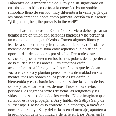
Háblenles de la importancia del Om y de su significado en
cuanto sonido básico de toda la creación. Es un sonido
simbólico lleno de sentido, muy diferente a la vacía jerga que
los niños aprenden ahora como primera lección en la escuela:
"¡Ding dong bell, the pussy is in the well!"
Los miembros del Comité de Servicio deben pasar su
tiempo libre en unión con personas piadosas y no perder ni
un momento en juegos frívolos. Tomen algunos libros y
léanles a sus hermanos y hermanas analfabetos, difundan el
mensaje de nuestra cultura entre aquellos que no tienen la
oportunidad de conocerlo por sí solos. Préstenles este
servicio a quienes viven en los barrios pobres de 1a periferia
de la ciudad y en las aldeas. Los citadinos están
acostumbrados a libros y novelas estúpidas que les dejan
vacío el cerebro y plantan pensamientos de maldad en sus
mentes, mas los pobres de los pueblos les darán la
bienvenida y escucharán las historias sobre las vidas de los
santos y las encarnaciones divinas. Enséñenles a estas
personas los sagrados textos de todas las religiones y las
vidas de los santos de todos los credos. No se imaginen que
su labor es la de propagar a Sai y hablar de Sathya Sai y de
su mensaje. Eso no es lo correcto. Sin embargo, a través del
nombre de Sathya Sal y del énfasis en el mensaje, apunten a
la promoción de la divinidad y de la fe en Dios. Alienten la