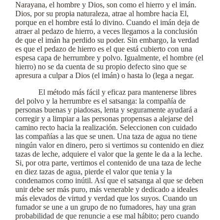
Narayana, el hombre y Dios, son como el hierro y el imán.
Dios, por su propia naturaleza, atrae al hombre hacia El,
porque en el hombre está lo divino. Cuando el imán deja de
atraer al pedazo de hierro, a veces llegamos a la conclusión
de que el imán ha perdido su poder. Sin embargo, la verdad
es que el pedazo de hierro es el que está cubierto con una
espesa capa de herrumbre y polvo. Igualmente, el hombre (el
hierro) no se da cuenta de su propio defecto sino que se
apresura a culpar a Dios (el imán) o hasta lo (lega a negar.
El método más fácil y eficaz para mantenerse libres
del polvo y la herrumbre es el satsanga: la compañía de
personas buenas y piadosas, lenta y seguramente ayudará a
corregir y a limpiar a las personas propensas a alejarse del
camino recto hacia la realización. Seleccionen con cuidado
las compañías a las que se unen. Una taza de agua no tiene
ningún valor en dinero, pero si vertimos su contenido en diez
tazas de leche, adquiere el valor que la gente le da a la leche.
Si, por otra parte, vertimos el contenido de una taza de leche
en diez tazas de agua, pierde el valor que tenia y la
condenamos como inútil. Así que el satsanga al que se deben
unir debe ser más puro, más venerable y dedicado a ideales
más elevados de virtud y verdad que los suyos. Cuando un
fumador se une a un grupo de no fumadores, hay una gran
probabilidad de que renuncie a ese mal hábito; pero cuando