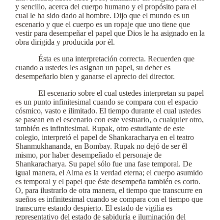
y sencillo, acerca del cuerpo humano y el propósito para el
cual le ha sido dado al hombre. Dijo que el mundo es un
escenario y que el cuerpo es un ropaje que uno tiene que
vestir para desempeñar el papel que Dios le ha asignado en la
obra dirigida y producida por él.
Ésta es una interpretación correcta. Recuerden que
cuando a ustedes les asignan un papel, su deber es
desempeñarlo bien y ganarse el aprecio del director.
El escenario sobre el cual ustedes interpretan su papel
es un punto infinitesimal cuando se compara con el espacio
cósmico, vasto e ilimitado. El tiempo durante el cual ustedes
se pasean en el escenario con este vestuario, o cualquier otro,
también es infinitesimal. Rupak, otro estudiante de este
colegio, interpretó el papel de Shankaracharya en el teatro
Shanmukhananda, en Bombay. Rupak no dejó de ser él
mismo, por haber desempeñado el personaje de
Shankaracharya. Su papel sólo fue una fase temporal. De
igual manera, el Alma es la verdad eterna; el cuerpo asumido
es temporal y el papel que éste desempeña también es corto.
O, para ilustrarlo de otra manera, el tiempo que transcurre en
sueños es infinitesimal cuando se compara con el tiempo que
transcurre estando despierto. El estado de vigilia es
representativo del estado de sabiduría e iluminación del