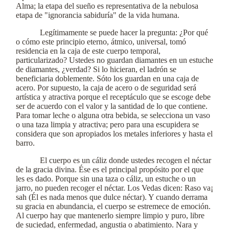
Alma; la etapa del sueño es representativa de la nebulosa
etapa de "ignorancia sabiduría" de la vida humana.
Legítimamente se puede hacer la pregunta: ¿Por qué
o cómo este principio eterno, átmico, universal, tomó
residencia en la caja de este cuerpo temporal,
particularizado? Ustedes no guardan diamantes en un estuche
de diamantes, ¿verdad? Si lo hicieran, el ladrón se
beneficiaria doblemente. Sóto los guardan en una caja de
acero. Por supuesto, la caja de acero o de seguridad será
artística y atractiva porque el receptáculo que se escoge debe
ser de acuerdo con el valor y la santidad de lo que contiene.
Para tomar leche o alguna otra bebida, se selecciona un vaso
o una taza limpia y atractiva; pero para una escupidera se
considera que son apropiados los metales inferiores y hasta el
barro.
El cuerpo es un cáliz donde ustedes recogen el néctar
de la gracia divina. Ése es el principal propósito por el que
les es dado. Porque sin una taza o cáliz, un estuche o un
jarro, no pueden recoger el néctar. Los Vedas dicen: Raso va¡
sah (Él es nada menos que dulce néctar). Y cuando derrama
su gracia en abundancia, el cuerpo se estremece de emoción.
Al cuerpo hay que mantenerlo siempre limpio y puro, libre
de suciedad, enfermedad, angustia o abatimiento. Nara y