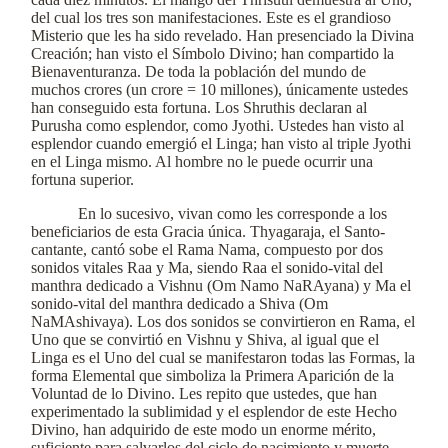
del cual los tres son manifestaciones. Este es el grandioso
Misterio que les ha sido revelado. Han presenciado la Divina
Creación; han visto el Símbolo Divino; han compartido la
Bienaventuranza. De toda la población del mundo de
muchos crores (un crore = 10 millones), únicamente ustedes
han conseguido esta fortuna. Los Shruthis declaran al
Purusha como esplendor, como Jyothi. Ustedes han visto al
esplendor cuando emergió el Linga; han visto al triple Jyothi
en el Linga mismo. Al hombre no le puede ocurrir una
fortuna superior.
En lo sucesivo, vivan como les corresponde a los
beneficiarios de esta Gracia única. Thyagaraja, el Santo-
cantante, cantó sobe el Rama Nama, compuesto por dos
sonidos vitales Raa y Ma, siendo Raa el sonido-vital del
manthra dedicado a Vishnu (Om Namo NaRAyana) y Ma el
sonido-vital del manthra dedicado a Shiva (Om
NaMAshivaya). Los dos sonidos se convirtieron en Rama, el
Uno que se convirtió en Vishnu y Shiva, al igual que el
Linga es el Uno del cual se manifestaron todas las Formas, la
forma Elemental que simboliza la Primera Aparición de la
Voluntad de lo Divino. Les repito que ustedes, que han
experimentado la sublimidad y el esplendor de este Hecho
Divino, han adquirido de este modo un enorme mérito,
suficiente para salvarlos del ciclo de nacimiento y muerte.