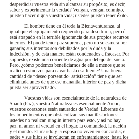
desperdiciar vuestra vida sin alcanzar su propósito, es decir,
saber y experimentar la verdad? Vengan, vengan conmigo,
pueden hacer digna vuestra vida; ustedes pueden tener éxito.
El hombre tiene en él toda la Bienaventuranza, al
igual que el equipamiento requerido para descifrarla; pero él
está atrapado en la terrible ignorancia de sus propios recursos
internos. Él puede tener paz suprema, pero no se esmera por
ganarla; sus intentos son debilitados por la duda y la
indecisión, y de esta manera están condenados a fracasar. Por
supuesto, existe una corriente de agua por debajo del suelo.
Pero, ¿cómo podemos beneficiarnos de ella a menos que se
realicen esfuerzos para cavar hasta esa fuente? Una buena
cantidad de “deseo-porsentido- satisfacción” tiene que ser
eliminada antes de que ese manantial interior de paz y dicha
pueda ser aprovechado.
Vuestras vidas son esencialmente de la naturaleza de
Shanti (Paz); vuestra Naturaleza es esencialmente Amor;
vuestros corazones están saturados de Verdad. Líbrense de
los impedimentos que obstaculizan sus manifestaciones;
ustedes no realizan ningún intento para esto, y así no hay
paz, ni amor, ni verdad en el hogar, la comunidad, la nación
y el mundo. El marido y la esposa no viven en concordia; el
padre y sus hijos se involucran en enfrentamientos; ¡hasta los