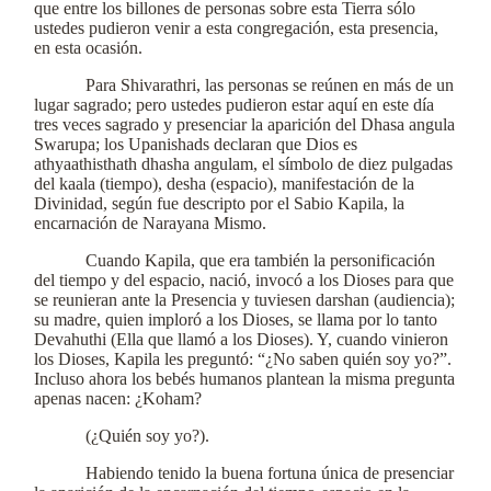
que entre los billones de personas sobre esta Tierra sólo
ustedes pudieron venir a esta congregación, esta presencia,
en esta ocasión.
Para Shivarathri, las personas se reúnen en más de un
lugar sagrado; pero ustedes pudieron estar aquí en este día
tres veces sagrado y presenciar la aparición del Dhasa angula
Swarupa; los Upanishads declaran que Dios es
athyaathisthath dhasha angulam, el símbolo de diez pulgadas
del kaala (tiempo), desha (espacio), manifestación de la
Divinidad, según fue descripto por el Sabio Kapila, la
encarnación de Narayana Mismo.
Cuando Kapila, que era también la personificación
del tiempo y del espacio, nació, invocó a los Dioses para que
se reunieran ante la Presencia y tuviesen darshan (audiencia);
su madre, quien imploró a los Dioses, se llama por lo tanto
Devahuthi (Ella que llamó a los Dioses). Y, cuando vinieron
los Dioses, Kapila les preguntó: “¿No saben quién soy yo?”.
Incluso ahora los bebés humanos plantean la misma pregunta
apenas nacen: ¿Koham?
(¿Quién soy yo?).
Habiendo tenido la buena fortuna única de presenciar