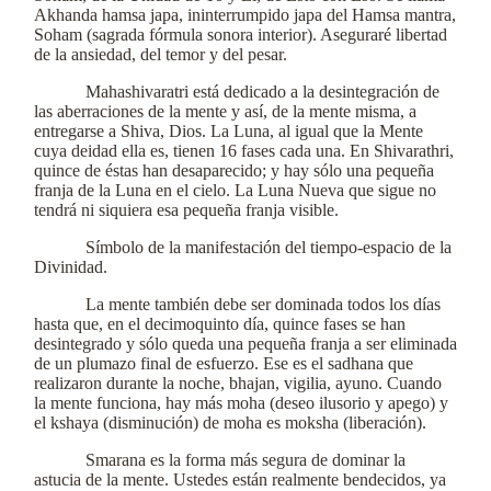
Akhanda hamsa japa, ininterrumpido japa del Hamsa mantra,
Soham (sagrada fórmula sonora interior). Aseguraré libertad
de la ansiedad, del temor y del pesar.
Mahashivaratri está dedicado a la desintegración de
las aberraciones de la mente y así, de la mente misma, a
entregarse a Shiva, Dios. La Luna, al igual que la Mente
cuya deidad ella es, tienen 16 fases cada una. En Shivarathri,
quince de éstas han desaparecido; y hay sólo una pequeña
franja de la Luna en el cielo. La Luna Nueva que sigue no
tendrá ni siquiera esa pequeña franja visible.
Símbolo de la manifestación del tiempo-espacio de la
Divinidad.
La mente también debe ser dominada todos los días
hasta que, en el decimoquinto día, quince fases se han
desintegrado y sólo queda una pequeña franja a ser eliminada
de un plumazo final de esfuerzo. Ese es el sadhana que
realizaron durante la noche, bhajan, vigilia, ayuno. Cuando
la mente funciona, hay más moha (deseo ilusorio y apego) y
el kshaya (disminución) de moha es moksha (liberación).
Smarana es la forma más segura de dominar la
astucia de la mente. Ustedes están realmente bendecidos, ya