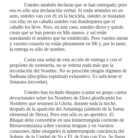
Ustedes también declaran que se han entregado; pero
eso es sólo una declaración verbal. Si están sentados en un
auto, ustedes van con él; en la bicicleta, ustedes se trasladan
con ella; en un caballo ustedes van dondequiera que el
caballo los lleve. Pero, en este caso, ustedes dicen y quizás
crean que se han puesto en Mis manos, y así están
transitando el sendero que he establecido. Pero vuestra mente
y vuestro corazón no están plenamente en Mí y, por lo tanto,
la entrega es sólo de nombre.
Como una señal de esta acción de entrega y con el
propósito de sostenerla, no se ordena nada más que la
recordación del Nombre. No se prescribe ningún régimen de
Sadhana (disciplina espiritual) exhaustivo. Es suficiente el
Smarana (recordar).
Ustedes han recitado bhajans (cantar en grupo cantos
devocionales sobre los Nombres de Dios) glorificando los
Nombres que resumen la Gloria, durante toda la noche,
después de la aparición del Atmalinga (símbolo de la forma
elemental de Shiva). Pero esto sólo es un aperitivo. El
Bhajan debe convertirse en una ininterrumpida corriente de
Bienaventuranza sobre vuestras lenguas y en vuestros
corazones; debe otorgarles la ininterrumpida conciencia del
Soham, de la Unidad de Yo y Él, de Esto con Eso. Se llama