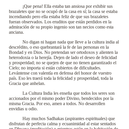
¡Que pena! Ella estaba tan ansiosa por exhibir sus
brazaletes que no se ocupó de la casa en sí; la casa se estaba
incendiando pero ella estaba feliz de que sus brazaletes
fueran observados. Los eruditos que están perdidos en la
admiración de su propio ingenio son tan necios como esta
anciana.
No digan ni hagan nada que lleve a la cultura india al
descrédito, o eso quebrantará la fe de las personas en la
Bondad y en Dios. No pretendan ser ortodoxos y alienten la
heterodoxia o la herejía. Dejen de lado el deseo de felicidad
y prosperidad; no se quejen de que no tienen garantizado el
Cielo; no importa si están cubiertos de dificultades.
Levántense con valentía en defensa del honor de vuestro
país. Eso les traerá toda la felicidad y prosperidad, toda la
Gracia que anhelan.
La Cultura India les enseña que todos los seres son
accionados por el mismo poder Divino, bendecidos por la
misma Gracia. Por eso, amen a todos. No desarrollen
envidias u odio.
Hay muchos Sadhakas (aspirantes espirituales) que
disfrutan de perfecta calma y ecuanimidad al estar sentados
en Dhyana (meditación) o mientras están en la habitación de