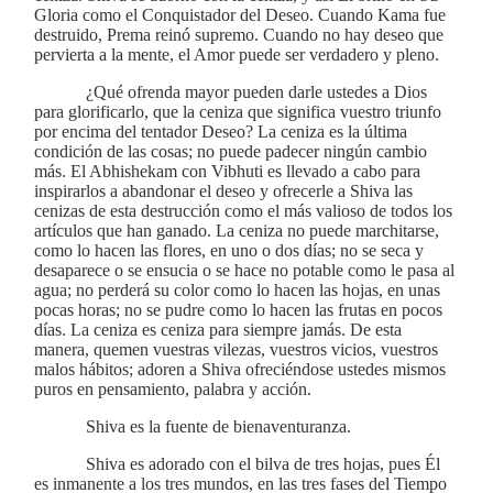
Gloria como el Conquistador del Deseo. Cuando Kama fue
destruido, Prema reinó supremo. Cuando no hay deseo que
pervierta a la mente, el Amor puede ser verdadero y pleno.
¿Qué ofrenda mayor pueden darle ustedes a Dios
para glorificarlo, que la ceniza que significa vuestro triunfo
por encima del tentador Deseo? La ceniza es la última
condición de las cosas; no puede padecer ningún cambio
más. El Abhishekam con Vibhuti es llevado a cabo para
inspirarlos a abandonar el deseo y ofrecerle a Shiva las
cenizas de esta destrucción como el más valioso de todos los
artículos que han ganado. La ceniza no puede marchitarse,
como lo hacen las flores, en uno o dos días; no se seca y
desaparece o se ensucia o se hace no potable como le pasa al
agua; no perderá su color como lo hacen las hojas, en unas
pocas horas; no se pudre como lo hacen las frutas en pocos
días. La ceniza es ceniza para siempre jamás. De esta
manera, quemen vuestras vilezas, vuestros vicios, vuestros
malos hábitos; adoren a Shiva ofreciéndose ustedes mismos
puros en pensamiento, palabra y acción.
Shiva es la fuente de bienaventuranza.
Shiva es adorado con el bilva de tres hojas, pues Él
es inmanente a los tres mundos, en las tres fases del Tiempo