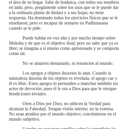
el área de su hogar. Sabe de botánica, con todos sus nombres
en latín; pero, pregúntenle sobre los usos que se le puede dar
a la ordinaria planta de thulasi y a sus hojas; no tiene
respuesta. Ha dominado todos los ejercicios físicos que se le
enseñaron; pero es incapaz de sentarse en Padhmasana
cuando se le pide.
Puede hablar en voz alta y por mucho tiempo sobre
Moksha y de que es el objetivo final; pero no sabe que ya es
libre; se imagina a sí mismo como aprisionado y se comporta
como tal.
No se amarren demasiado, ni renuncien al mundo.
Los apegos a objetos ilusorios lo atan. Cuando la
naturaleza ilusoria de los objetos es revelada, el apego cae y
él es libre. Estos apegos lo persuaden a manchar también los
actos de devoción; pues él le ora a Dios para que le otorgue
bendiciones triviales.
Oren a Dios por Dios; no utilicen la Verdad para
alcanzar la Falsedad. Tengan visión interior, no la externa.
No sean atraídos por el mundo objetivo; concéntrense en el
mundo subjetivo.
Ustedes no esparcen semillas sobre la superficie; las