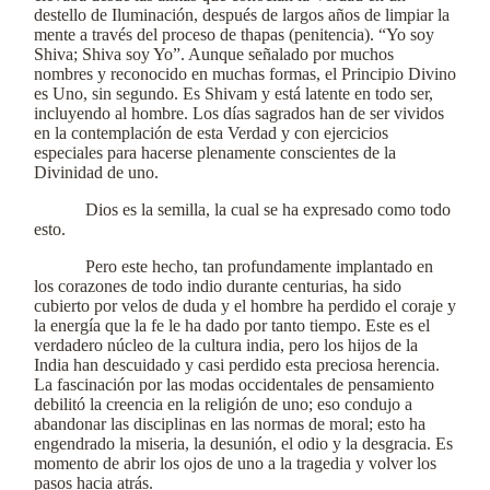
destello de Iluminación, después de largos años de limpiar la
mente a través del proceso de thapas (penitencia). “Yo soy
Shiva; Shiva soy Yo”. Aunque señalado por muchos
nombres y reconocido en muchas formas, el Principio Divino
es Uno, sin segundo. Es Shivam y está latente en todo ser,
incluyendo al hombre. Los días sagrados han de ser vividos
en la contemplación de esta Verdad y con ejercicios
especiales para hacerse plenamente conscientes de la
Divinidad de uno.
Dios es la semilla, la cual se ha expresado como todo
esto.
Pero este hecho, tan profundamente implantado en
los corazones de todo indio durante centurias, ha sido
cubierto por velos de duda y el hombre ha perdido el coraje y
la energía que la fe le ha dado por tanto tiempo. Este es el
verdadero núcleo de la cultura india, pero los hijos de la
India han descuidado y casi perdido esta preciosa herencia.
La fascinación por las modas occidentales de pensamiento
debilitó la creencia en la religión de uno; eso condujo a
abandonar las disciplinas en las normas de moral; esto ha
engendrado la miseria, la desunión, el odio y la desgracia. Es
momento de abrir los ojos de uno a la tragedia y volver los
pasos hacia atrás.