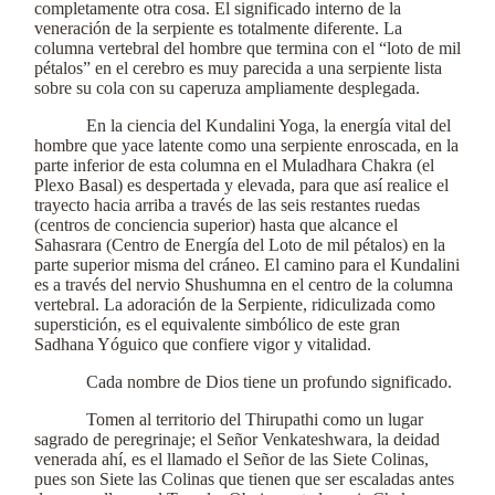
completamente otra cosa. El significado interno de la
veneración de la serpiente es totalmente diferente. La
columna vertebral del hombre que termina con el “loto de mil
pétalos” en el cerebro es muy parecida a una serpiente lista
sobre su cola con su caperuza ampliamente desplegada.
En la ciencia del Kundalini Yoga, la energía vital del
hombre que yace latente como una serpiente enroscada, en la
parte inferior de esta columna en el Muladhara Chakra (el
Plexo Basal) es despertada y elevada, para que así realice el
trayecto hacia arriba a través de las seis restantes ruedas
(centros de conciencia superior) hasta que alcance el
Sahasrara (Centro de Energía del Loto de mil pétalos) en la
parte superior misma del cráneo. El camino para el Kundalini
es a través del nervio Shushumna en el centro de la columna
vertebral. La adoración de la Serpiente, ridiculizada como
superstición, es el equivalente simbólico de este gran
Sadhana Yóguico que confiere vigor y vitalidad.
Cada nombre de Dios tiene un profundo significado.
Tomen al territorio del Thirupathi como un lugar
sagrado de peregrinaje; el Señor Venkateshwara, la deidad
venerada ahí, es el llamado el Señor de las Siete Colinas,
pues son Siete las Colinas que tienen que ser escaladas antes