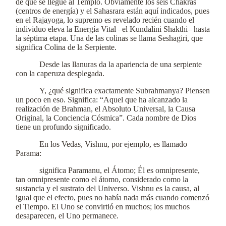
de que se llegue al Templo. Obviamente los seis Chakras
(centros de energía) y el Sahasrara están aquí indicados, pues
en el Rajayoga, lo supremo es revelado recién cuando el
individuo eleva la Energía Vital –el Kundalini Shakthi– hasta
la séptima etapa. Una de las colinas se llama Seshagiri, que
significa Colina de la Serpiente.
Desde las llanuras da la apariencia de una serpiente
con la caperuza desplegada.
Y, ¿qué significa exactamente Subrahmanya? Piensen
un poco en eso. Significa: “Aquel que ha alcanzado la
realización de Brahman, el Absoluto Universal, la Causa
Original, la Conciencia Cósmica”. Cada nombre de Dios
tiene un profundo significado.
En los Vedas, Vishnu, por ejemplo, es llamado
Parama:
significa Paramanu, el Átomo; Él es omnipresente,
tan omnipresente como el átomo, considerado como la
sustancia y el sustrato del Universo. Vishnu es la causa, al
igual que el efecto, pues no había nada más cuando comenzó
el Tiempo. El Uno se convirtió en muchos; los muchos
desaparecen, el Uno permanece.