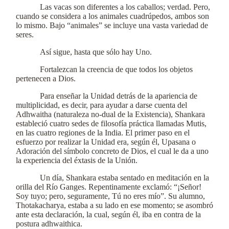
Las vacas son diferentes a los caballos; verdad. Pero,
cuando se considera a los animales cuadrúpedos, ambos son
lo mismo. Bajo “animales” se incluye una vasta variedad de
seres.
Así sigue, hasta que sólo hay Uno.
Fortalezcan la creencia de que todos los objetos
pertenecen a Dios.
Para enseñar la Unidad detrás de la apariencia de
multiplicidad, es decir, para ayudar a darse cuenta del
Adhwaitha (naturaleza no-dual de la Existencia), Shankara
estableció cuatro sedes de filosofía práctica llamadas Mutis,
en las cuatro regiones de la India. El primer paso en el
esfuerzo por realizar la Unidad era, según él, Upasana o
Adoración del símbolo concreto de Dios, el cual le da a uno
la experiencia del éxtasis de la Unión.
Un día, Shankara estaba sentado en meditación en la
orilla del Río Ganges. Repentinamente exclamó: “¡Señor!
Soy tuyo; pero, seguramente, Tú no eres mío”. Su alumno,
Thotakacharya, estaba a su lado en ese momento; se asombró
ante esta declaración, la cual, según él, iba en contra de la
postura adhwaithica.