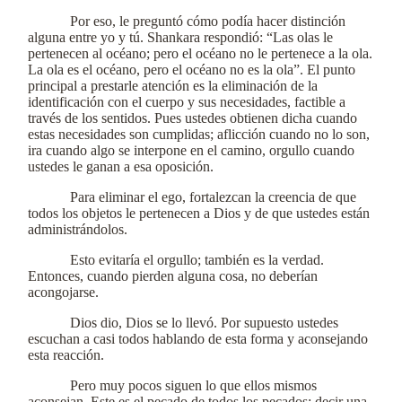
Por eso, le preguntó cómo podía hacer distinción
alguna entre yo y tú. Shankara respondió: “Las olas le
pertenecen al océano; pero el océano no le pertenece a la ola.
La ola es el océano, pero el océano no es la ola”. El punto
principal a prestarle atención es la eliminación de la
identificación con el cuerpo y sus necesidades, factible a
través de los sentidos. Pues ustedes obtienen dicha cuando
estas necesidades son cumplidas; aflicción cuando no lo son,
ira cuando algo se interpone en el camino, orgullo cuando
ustedes le ganan a esa oposición.
Para eliminar el ego, fortalezcan la creencia de que
todos los objetos le pertenecen a Dios y de que ustedes están
administrándolos.
Esto evitaría el orgullo; también es la verdad.
Entonces, cuando pierden alguna cosa, no deberían
acongojarse.
Dios dio, Dios se lo llevó. Por supuesto ustedes
escuchan a casi todos hablando de esta forma y aconsejando
esta reacción.
Pero muy pocos siguen lo que ellos mismos
aconsejan. Este es el pecado de todos los pecados; decir una