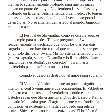
plantan lo suficientemente profundo para que las raíces
tengan un punto de apoyo. No siembren las semillas muy
profundo en la tierra. Sigan el sendero del medio. No tensen
demasiado las cuerdas del violín o del veena; tampoco las
dejen flojas. No se amarren demasiado al mundo; tampoco
renuncien a él.
El Festival de Shivarathri, como se celebra aquí, es
un ejemplo para ustedes. Tal vez pregunten: “Swami
frecuentemente ha declarado que todos los días son días
sagrados, que no hay rito o ritual que tenga que ser respetado
en un solo día; pero, Swami Mismo está derramando vibhuti
(ceniza sagrada) sobre la Estatuilla y lo llama abhishekam
(unción de la estatuilla): ¿es correcto?”. Swami está
haciéndolo para enseñarles una lección.
Cuando el deseo es destruido, el amor reina supremo.
El Vibhuti Abhishekam tiene un potente significado
interior, el cual Swami quiere que comprendan. El Vibhuti es
el objeto más precioso en el verdadero sentido espiritual.
Ustedes saben que Shiva quemó al Dios del Deseo o Kama,
llamado Manmatha (pues él agita la mente y confunde a la
confusión ya existente ahí) hasta que quedó una pila de
ceniza. Shiva se adornó con la ceniza, y así Él brilló en Su