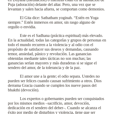
Puja (adoración) delante del altar. Pero, una vez que se
levantan y salen hacia afuera, se comportan como demonios.
El Gita dice: Sathatham yoginah. “Estén en Yoga
siempre.” Estén inmersos en amor, sin rasgo alguno de
orgullo o envidia.
Este es el Sadhana (práctica espiritual) más elevado.
En la actualidad, todas las categorías y grupos de personas en
todo el mundo recurren a la violencia y al odio con el
propósito de satisfacer sus deseos y demandas, causando
temor, ansiedad, pánico y revolución. Las ganancias
obtenidas mediante tales tácticas no son muchas; las
ganancias serían mayores y más duraderas si se sigue el
sendero del amor, de la tolerancia y de la paz.
El amor une a la gente; el odio separa. Ustedes no
pueden ser felices cuando causan sufrimiento a otros. Dios
derrama Gracia cuando se cumplen los nueve pasos del
bhakthi (devoción).
Los expertos o gobernantes pueden ser conquistados
por los mismos medios –sacrificio, amor, devoción,
dedicación en el sendero del deber–. Cuando se alcanza el
éxito por medio de disturbios y violencia, tiene que ser