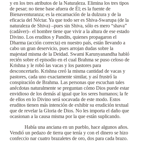
y en los tres atributos de la Naturaleza. Elimina los tres tipos
de pesar; no tiene base afuera de Él; es la fuente de
Bienaventuranza; es la encarnación de la dulzura y de la
eficacia del Néctar. Ya que todo ser es Shiva-Swarupa (de la
naturaleza de Shiva) –pues sin Shiva, sólo es mero “shava”
(cadáver)– el hombre tiene que vivir a la altura de ese estado
Divino. Los eruditos y Pandits, quienes propagaron el
Dharma (acción correcta) en nuestro país, están llevando a
cabo un gran deservicio, pues arrojan dudas sobre la
majestad misma de la Deidad. Swami Karunyanandha habló
recién sobre el episodio en el cual Brahma se puso celoso de
Krishna y le robó las vacas y los pastores para
desconcertarlo. Krishna creó la misma cantidad de vacas y
pastores, cada uno exactamente similar, y así frustró la
conspiración de Brahma. Las personas que escuchan tales
anécdotas naturalmente se preguntan cómo Dios puede estar
envidioso de los demás al igual que los seres humanos; la fe
de ellos en lo Divino será socavada de este modo. Estos
eruditos tienen más intención de exhibir su erudición textual
que de revelar la Gloria de Dios. No les importa el daño que
ocasionan a la causa misma por la que están suplicando.
Había una anciana en un pueblo, hace algunos años.
Vendió un pedazo de tierra que tenía y con el dinero se hizo
confeccio nar cuatro brazaletes de oro, dos para cada brazo.