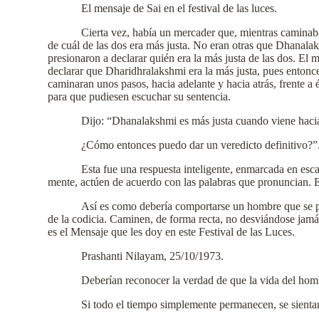
El mensaje de Sai en el festival de las luces.
Cierta vez, había un mercader que, mientras caminab
de cuál de las dos era más justa. No eran otras que Dhanala
presionaron a declarar quién era la más justa de las dos. El 
declarar que Dharidhralakshmi era la más justa, pues entonce
caminaran unos pasos, hacia adelante y hacia atrás, frente a 
para que pudiesen escuchar su sentencia.
Dijo: “Dhanalakshmi es más justa cuando viene hacia
¿Cómo entonces puedo dar un veredicto definitivo?”
Esta fue una respuesta inteligente, enmarcada en esca
mente, actúen de acuerdo con las palabras que pronuncian. Es
Así es como debería comportarse un hombre que se pre
de la codicia. Caminen, de forma recta, no desviándose jamás
es el Mensaje que les doy en este Festival de las Luces.
Prashanti Nilayam, 25/10/1973.
Deberían reconocer la verdad de que la vida del hombr
Si todo el tiempo simplemente permanecen, se sientan