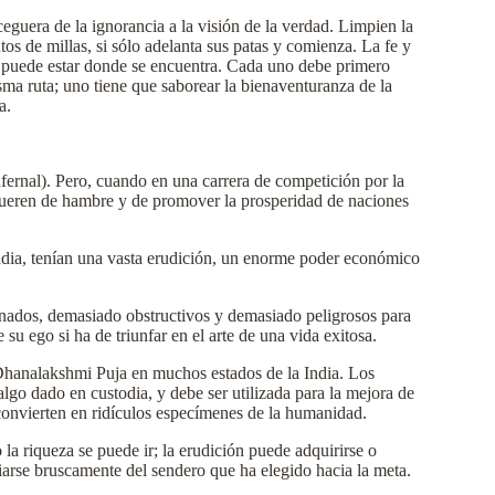
uera de la ignorancia a la visión de la verdad. Limpien la
os de millas, si sólo adelanta sus patas y comienza. La fe y
ólo puede estar donde se encuentra. Cada uno debe primero
sma ruta; uno tiene que saborear la bienaventuranza de la
a.
fernal). Pero, cuando en una carrera de competición por la
se mueren de hambre y de promover la prosperidad de naciones
dia, tenían una vasta erudición, un enorme poder económico
tinados, demasiado obstructivos y demasiado peligrosos para
su ego si ha de triunfar en el arte de una vida exitosa.
 Dhanalakshmi Puja en muchos estados de la India. Los
algo dado en custodia, y debe ser utilizada para la mejora de
 convierten en ridículos especímenes de la humanidad.
la riqueza se puede ir; la erudición puede adquirirse o
iarse bruscamente del sendero que ha elegido hacia la meta.