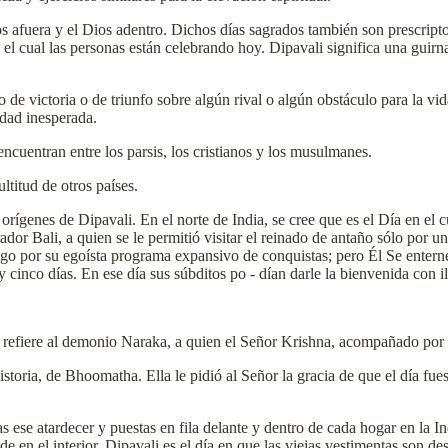
 afuera y el Dios adentro. Dichos días sagrados también son prescriptos
 el cual las personas están celebrando hoy. Dipavali significa una guirna
o de victoria o de triunfo sobre algún rival o algún obstáculo para la v
idad inesperada.
 encuentran entre los parsis, los cristianos y los musulmanes.
titud de otros países.
rígenes de Dipavali. En el norte de India, se cree que es el Día en e
rador Bali, a quien se le permitió visitar el reinado de antaño sólo por u
igo por su egoísta programa expansivo de conquistas; pero Él Se enterne
 y cinco días. En ese día sus súbditos po - dían darle la bienvenida con i
se refiere al demonio Naraka, a quien el Señor Krishna, acompañado por
historia, de Bhoomatha. Ella le pidió al Señor la gracia de que el día f
 ese atardecer y puestas en fila delante y dentro de cada hogar en la I
de en el interior. Dipavali es el día en que las viejas vestimentas son 