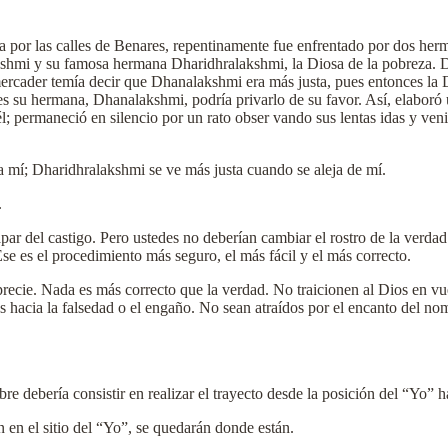
a por las calles de Benares, repentinamente fue enfrentado por dos her
kshmi y su famosa hermana Dharidhralakshmi, la Diosa de la pobreza. Det
mercader temía decir que Dhanalakshmi era más justa, pues entonces la Di
s su hermana, Dhanalakshmi, podría privarlo de su favor. Así, elaboró 
él; permaneció en silencio por un rato obser vando sus lentas idas y veni
 mí; Dharidhralakshmi se ve más justa cuando se aleja de mí.
.
par del castigo. Pero ustedes no deberían cambiar el rostro de la verdad
e es el procedimiento más seguro, el más fácil y el más correcto.
cie. Nada es más correcto que la verdad. No traicionen al Dios en vues
 hacia la falsedad o el engaño. No sean atraídos por el encanto del no
e debería consistir en realizar el trayecto desde la posición del “Yo” h
 en el sitio del “Yo”, se quedarán donde están.