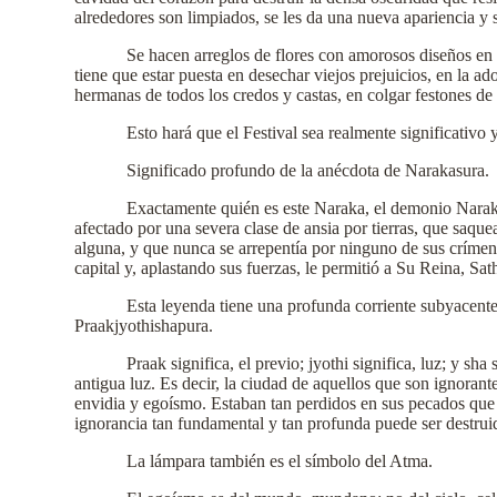
alrededores son limpiados, se les da una nueva apariencia y 
Se hacen arreglos de flores con amorosos diseños en ca
tiene que estar puesta en desechar viejos prejuicios, en la 
hermanas de todos los credos y castas, en colgar festones de
Esto hará que el Festival sea realmente significativo 
Significado profundo de la anécdota de Narakasura.
Exactamente quién es este Naraka, el demonio Naraka-
afectado por una severa clase de ansia por tierras, que saque
alguna, y que nunca se arrepentía por ninguno de sus críme
capital y, aplastando sus fuerzas, le permitió a Su Reina, Sat
Esta leyenda tiene una profunda corriente subyacente
Praakjyothishapura.
Praak significa, el previo; jyothi significa, luz; y sh
antigua luz. Es decir, la ciudad de aquellos que son ignoran
envidia y egoísmo. Estaban tan perdidos en sus pecados que 
ignorancia tan fundamental y tan profunda puede ser destrui
La lámpara también es el símbolo del Atma.