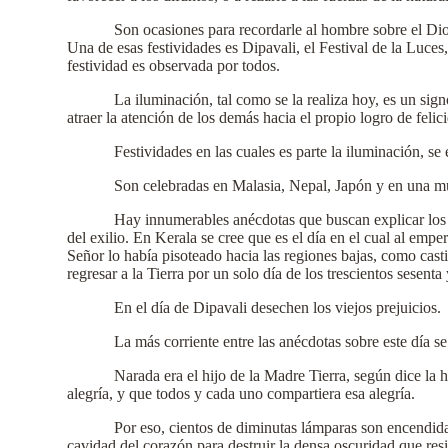
Son ocasiones para recordarle al hombre sobre el Dios
Una de esas festividades es Dipavali, el Festival de la Luces,
festividad es observada por todos.
La iluminación, tal como se la realiza hoy, es un sign
atraer la atención de los demás hacia el propio logro de felic
Festividades en las cuales es parte la iluminación, se
Son celebradas en Malasia, Nepal, Japón y en una mul
Hay innumerables anécdotas que buscan explicar los o
del exilio. En Kerala se cree que es el día en el cual al empe
Señor lo había pisoteado hacia las regiones bajas, como cast
regresar a la Tierra por un solo día de los trescientos sesenta
En el día de Dipavali desechen los viejos prejuicios.
La más corriente entre las anécdotas sobre este día 
Narada era el hijo de la Madre Tierra, según dice la 
alegría, y que todos y cada uno compartiera esa alegría.
Por eso, cientos de diminutas lámparas son encendidas
cavidad del corazón para destruir la densa oscuridad que resi