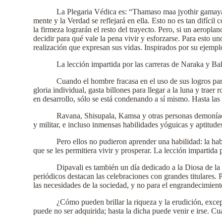
La Plegaria Védica es: “Thamaso maa jyothir gamaya”
mente y la Verdad se reflejará en ella. Esto no es tan difíci
la firmeza lograrán el resto del trayecto. Pero, si un aerop
decidir para qué vale la pena vivir y esforzarse. Para esto 
realización que expresan sus vidas. Inspirados por su ejempl
La lección impartida por las carreras de Naraka y Bal
Cuando el hombre fracasa en el uso de sus logros par
gloria individual, gasta billones para llegar a la luna y tra
en desarrollo, sólo se está condenando a sí mismo. Hasta las
Ravana, Shisupala, Kamsa y otras personas demoníac
y militar, e incluso inmensas habilidades yóguicas y aptitude
Pero ellos no pudieron aprender una habilidad: la ha
que se les permitiera vivir y prosperar. La lección impartida 
Dipavali es también un día dedicado a la Diosa de l
periódicos destacan las celebraciones con grandes titulares. 
las necesidades de la sociedad, y no para el engrandecimient
¿Cómo pueden brillar la riqueza y la erudición, excep
puede no ser adquirida; hasta la dicha puede venir e irse. 