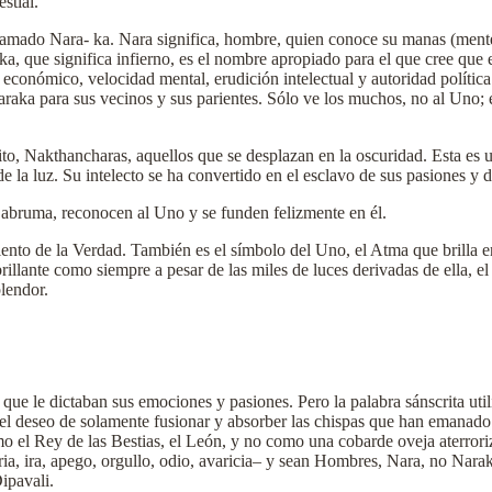
stial.
 llamado Nara- ka. Nara significa, hombre, quien conoce su manas (mente
, que significa infierno, es el nombre apropiado para el que cree que es
económico, velocidad mental, erudición intelectual y autoridad política 
aka para sus vecinos y sus parientes. Sólo ve los muchos, no al Uno; es 
to, Nakthancharas, aquellos que se desplazan en la oscuridad. Esta es 
e la luz. Su intelecto se ha convertido en el esclavo de sus pasiones y
 abruma, reconocen al Uno y se funden felizmente en él.
to de la Verdad. También es el símbolo del Uno, el Atma que brilla en 
lante como siempre a pesar de las miles de luces derivadas de ella, el At
plendor.
ue le dictaban sus emociones y pasiones. Pero la palabra sánscrita util
 el deseo de solamente fusionar y absorber las chispas que han emanado 
o el Rey de las Bestias, el León, y no como una cobarde oveja aterrori
, ira, apego, orgullo, odio, avaricia– y sean Hombres, Nara, no Naraka
ipavali.