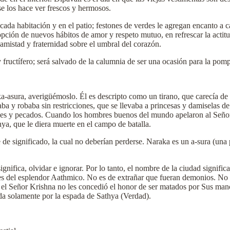
se los hace ver frescos y hermosos.
da habitación y en el patio; festones de verdes le agregan encanto a cad
adopción de nuevos hábitos de amor y respeto mutuo, en refrescar la acti
 amistad y fraternidad sobre el umbral del corazón.
y fructífero; será salvado de la calumnia de ser una ocasión para la pomp
asura, averigüémoslo. Él es descripto como un tirano, que carecía de 
aba y robaba sin restricciones, que se llevaba a princesas y damiselas de
nes y pecados. Cuando los hombres buenos del mundo apelaron al Señor 
hya, que le diera muerte en el campo de batalla.
 de significado, la cual no deberían perderse. Naraka es un a-sura (un
a significa, olvidar e ignorar. Por lo tanto, el nombre de la ciudad signif
tes del esplendor Aathmico. No es de extrañar que fueran demonios. No es
el Señor Krishna no les concedió el honor de ser matados por Sus manos
da solamente por la espada de Sathya (Verdad).