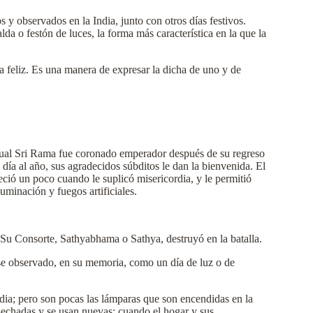
 y observados en la India, junto con otros días festivos.
lda o festón de luces, la forma más característica en la que la
ida feliz. Es una manera de expresar la dicha de uno y de
l cual Sri Rama fue coronado emperador después de su regreso
n día al año, sus agradecidos súbditos le dan la bienvenida. El
ció un poco cuando le suplicó misericordia, y le permitió
luminación y fuegos artificiales.
 Su Consorte, Sathyabhama o Sathya, destruyó en la batalla.
uese observado, en su memoria, como un día de luz o de
ndia; pero son pocas las lámparas que son encendidas en la
desechadas y se usan nuevas; cuando el hogar y sus