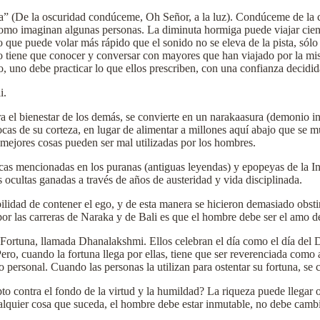
 (De la oscuridad condúceme, Oh Señor, a la luz). Condúceme de la ceg
l como imaginan algunas personas. La diminuta hormiga puede viajar cient
lano que puede volar más rápido que el sonido no se eleva de la pista, s
uno tiene que conocer y conversar con mayores que han viajado por la mi
o, uno debe practicar lo que ellos prescriben, con una confianza decidid
i.
a el bienestar de los demás, se convierte en un narakaasura (demonio in
er rocas de su corteza, en lugar de alimentar a millones aquí abajo que 
 mejores cosas pueden ser mal utilizadas por los hombres.
as mencionadas en los puranas (antiguas leyendas) y epopeyas de la In
s ocultas ganadas a través de años de austeridad y vida disciplinada.
bilidad de contener el ego, y de esta manera se hicieron demasiado obs
por las carreras de Naraka y de Bali es que el hombre debe ser el amo de 
a Fortuna, llamada Dhanalakshmi. Ellos celebran el día como el día del
Pero, cuando la fortuna llega por ellas, tiene que ser reverenciada como 
o personal. Cuando las personas la utilizan para ostentar su fortuna, se
to contra el fondo de la virtud y la humildad? La riqueza puede llegar o 
Cualquier cosa que suceda, el hombre debe estar inmutable, no debe camb