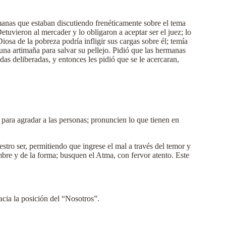
manas que estaban discutiendo frenéticamente sobre el tema
uvieron al mercader y lo obligaron a aceptar ser el juez; lo
osa de la pobreza podría infligir sus cargas sobre él; temía
una artimaña para salvar su pellejo. Pidió que las hermanas
das deliberadas, y entonces les pidió que se le acercaran,
 para agradar a las personas; pronuncien lo que tienen en
tro ser, permitiendo que ingrese el mal a través del temor y
mbre y de la forma; busquen el Atma, con fervor atento. Este
acia la posición del “Nosotros”.