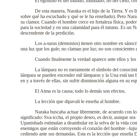
El egoísmo es del mundo, mundano; no del cielo, cele
De esta manera, Naraka es el hijo de la Tierra. Y es
sobre qué ha escuchado y qué se le ha enseñado). Pero Naraka
su clamor. Cuando el hombre crece en fortaleza física, poder 
para la sociedad y en una calamidad para él mismo. Es un Nar
descendente de la perdición.
Los a-suras (demonios) tienen otro nombre en sánscri
una luz que los guíe; no claman por luz; no son conscientes d
Cuando finalmente la verdad aparece ante ellos y los
La lámpara no es meramente el símbolo del conocimien
lámpara se pueden encender mil lámparas y la Una está tan bril
en y a través de ellas, sin sufrir disminución alguna en su es
El Atma es la causa; todo lo demás son efectos.
La lección que dipavali le enseña al hombre.
Naraka buscaba actuar libremente, de acuerdo con lo q
significado: Sva-iccha, el propio deseo, es decir, aunque sea
Upanishads estimulan a deambular en la selva de la vida com
enemigos que están corroyendo el corazón del hombre –lujuria
cediendo ante sus demandas. Esta es la lección que enseña D