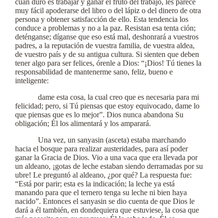
cuán duro es trabajar y ganar el fruto del trabajo, les parece
muy fácil apoderarse del libro o del lápiz o del dinero de otra
persona y obtener satisfacción de ello. Esta tendencia los
conduce a problemas y no a la paz. Resistan esa tenta ción;
deténganse; díganse que eso está mal, deshonrará a vuestros
padres, a la reputación de vuestra familia, de vuestra aldea,
de vuestro país y de su antigua cultura. Si sienten que deben
tener algo para ser felices, órenle a Dios: “¡Dios! Tú tienes la
responsabilidad de mantenerme sano, feliz, bueno e
inteligente:
dame esta cosa, la cual creo que es necesaria para mi
felicidad; pero, si Tú piensas que estoy equivocado, dame lo
que piensas que es lo mejor”. Dios nunca abandona Su
obligación; Él los alimentará y los amparará.
Una vez, un sanyasin (asceta) estaba marchando
hacia el bosque para realizar austeridades, para así poder
ganar la Gracia de Dios. Vio a una vaca que era llevada por
un aldeano, ¡gotas de leche estaban siendo derramadas por su
ubre! Le preguntó al aldeano, ¿por qué? La respuesta fue:
“Está por parir; esta es la indicación; la leche ya está
manando para que el ternero tenga su leche ni bien haya
nacido”. Entonces el sanyasin se dio cuenta de que Dios le
dará a él también, en dondequiera que estuviese, la cosa que