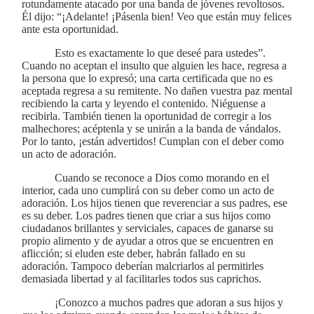
rotundamente atacado por una banda de jóvenes revoltosos.
Él dijo: “¡Adelante! ¡Pásenla bien! Veo que están muy felices
ante esta oportunidad.
Esto es exactamente lo que deseé para ustedes”.
Cuando no aceptan el insulto que alguien les hace, regresa a
la persona que lo expresó; una carta certificada que no es
aceptada regresa a su remitente. No dañen vuestra paz mental
recibiendo la carta y leyendo el contenido. Niéguense a
recibirla. También tienen la oportunidad de corregir a los
malhechores; acéptenla y se unirán a la banda de vándalos.
Por lo tanto, ¡están advertidos! Cumplan con el deber como
un acto de adoración.
Cuando se reconoce a Dios como morando en el
interior, cada uno cumplirá con su deber como un acto de
adoración. Los hijos tienen que reverenciar a sus padres, ese
es su deber. Los padres tienen que criar a sus hijos como
ciudadanos brillantes y serviciales, capaces de ganarse su
propio alimento y de ayudar a otros que se encuentren en
aflicción; si eluden este deber, habrán fallado en su
adoración. Tampoco deberían malcriarlos al permitirles
demasiada libertad y al facilitarles todos sus caprichos.
¡Conozco a muchos padres que adoran a sus hijos y