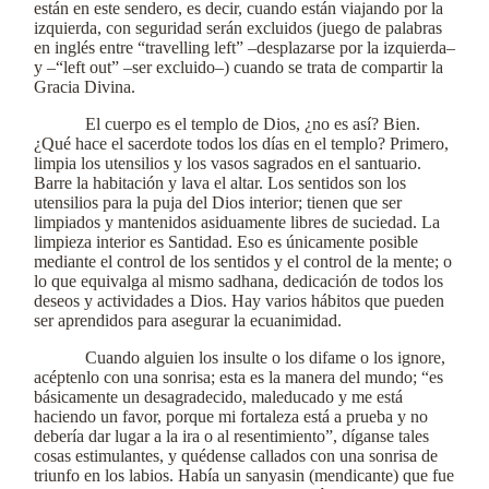
están en este sendero, es decir, cuando están viajando por la
izquierda, con seguridad serán excluidos (juego de palabras
en inglés entre “travelling left” –desplazarse por la izquierda–
y –“left out” –ser excluido–) cuando se trata de compartir la
Gracia Divina.
El cuerpo es el templo de Dios, ¿no es así? Bien.
¿Qué hace el sacerdote todos los días en el templo? Primero,
limpia los utensilios y los vasos sagrados en el santuario.
Barre la habitación y lava el altar. Los sentidos son los
utensilios para la puja del Dios interior; tienen que ser
limpiados y mantenidos asiduamente libres de suciedad. La
limpieza interior es Santidad. Eso es únicamente posible
mediante el control de los sentidos y el control de la mente; o
lo que equivalga al mismo sadhana, dedicación de todos los
deseos y actividades a Dios. Hay varios hábitos que pueden
ser aprendidos para asegurar la ecuanimidad.
Cuando alguien los insulte o los difame o los ignore,
acéptenlo con una sonrisa; esta es la manera del mundo; “es
básicamente un desagradecido, maleducado y me está
haciendo un favor, porque mi fortaleza está a prueba y no
debería dar lugar a la ira o al resentimiento”, díganse tales
cosas estimulantes, y quédense callados con una sonrisa de
triunfo en los labios. Había un sanyasin (mendicante) que fue