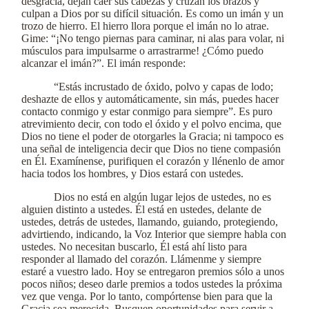
desgracia, dejan caer sus cabezas y cruzan los brazos y
culpan a Dios por su difícil situación. Es como un imán y un
trozo de hierro. El hierro llora porque el imán no lo atrae.
Gime: “¡No tengo piernas para caminar, ni alas para volar, ni
músculos para impulsarme o arrastrarme! ¿Cómo puedo
alcanzar el imán?”. El imán responde:
“Estás incrustado de óxido, polvo y capas de lodo;
deshazte de ellos y automáticamente, sin más, puedes hacer
contacto conmigo y estar conmigo para siempre”. Es puro
atrevimiento decir, con todo el óxido y el polvo encima, que
Dios no tiene el poder de otorgarles la Gracia; ni tampoco es
una señal de inteligencia decir que Dios no tiene compasión
en Él. Examínense, purifiquen el corazón y llénenlo de amor
hacia todos los hombres, y Dios estará con ustedes.
Dios no está en algún lugar lejos de ustedes, no es
alguien distinto a ustedes. Él está en ustedes, delante de
ustedes, detrás de ustedes, llamando, guiando, protegiendo,
advirtiendo, indicando, la Voz Interior que siempre habla con
ustedes. No necesitan buscarlo, Él está ahí listo para
responder al llamado del corazón. Llámenme y siempre
estaré a vuestro lado. Hoy se entregaron premios sólo a unos
pocos niños; deseo darle premios a todos ustedes la próxima
vez que venga. Por lo tanto, compórtense bien para que la
Gracia sea merecida. Busquen oportunidades para servir a