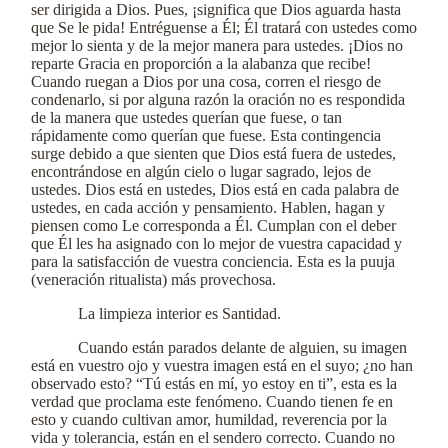
ser dirigida a Dios. Pues, ¡significa que Dios aguarda hasta
que Se le pida! Entréguense a Él; Él tratará con ustedes como
mejor lo sienta y de la mejor manera para ustedes. ¡Dios no
reparte Gracia en proporción a la alabanza que recibe!
Cuando ruegan a Dios por una cosa, corren el riesgo de
condenarlo, si por alguna razón la oración no es respondida
de la manera que ustedes querían que fuese, o tan
rápidamente como querían que fuese. Esta contingencia
surge debido a que sienten que Dios está fuera de ustedes,
encontrándose en algún cielo o lugar sagrado, lejos de
ustedes. Dios está en ustedes, Dios está en cada palabra de
ustedes, en cada acción y pensamiento. Hablen, hagan y
piensen como Le corresponda a Él. Cumplan con el deber
que Él les ha asignado con lo mejor de vuestra capacidad y
para la satisfacción de vuestra conciencia. Esta es la puuja
(veneración ritualista) más provechosa.
La limpieza interior es Santidad.
Cuando están parados delante de alguien, su imagen
está en vuestro ojo y vuestra imagen está en el suyo; ¿no han
observado esto? “Tú estás en mí, yo estoy en ti”, esta es la
verdad que proclama este fenómeno. Cuando tienen fe en
esto y cuando cultivan amor, humildad, reverencia por la
vida y tolerancia, están en el sendero correcto. Cuando no