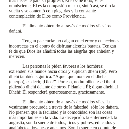
más necesite para su progreso; Él lo sabe todo, Él es
omnisciente, Él es la compasión misma, sintió así, se dio la
vuelta y se contentó con plegarias y la constante
contemplación de Dios como Providencia.
El alimento obtenido a través de medios viles los
dañará.
Tengan paciencia; no caigan en el error y en acciones
incorrectas en el apuro de disfrutar alegrías baratas. Tengan
fe de que Dios les añadirá todas las alegrías que anhelan y
merecen.
Las personas le piden favores a los hombres;
extienden sus manos hacia otros y suplican dhehi (dé). Pero
dhehi también significa: “Aquel que mora en el dheha
(cuerpo), es decir, ¡Dios!”. Por eso, no humillen ese Dhehi
pidiendo dhehi delante de otros. Pídanle a Él; digan dhehi al
Dhehi; Él responderá generosamente, graciosamente.
El alimento obtenido a través de medios viles, la
vestimenta procurada a través de la falsedad, sólo los dañará.
No piensen que la facilidad y la comodidad son las cosas
más importantes en la vida. La decepción, la enfermedad, la
angustia, son la suerte de todos, ricos y pobres, educados y
analfabetos, jóvenes y ancianos. Son la suerte en común de