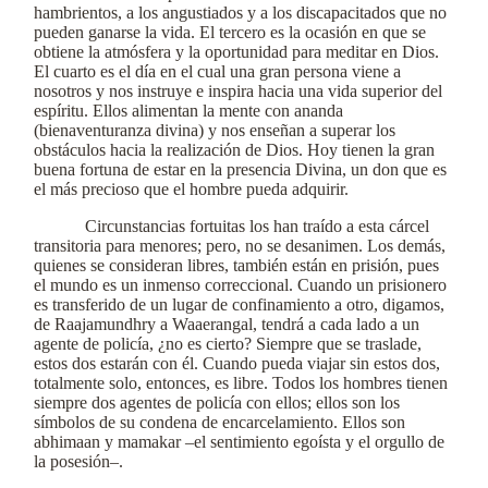
hambrientos, a los angustiados y a los discapacitados que no
pueden ganarse la vida. El tercero es la ocasión en que se
obtiene la atmósfera y la oportunidad para meditar en Dios.
El cuarto es el día en el cual una gran persona viene a
nosotros y nos instruye e inspira hacia una vida superior del
espíritu. Ellos alimentan la mente con ananda
(bienaventuranza divina) y nos enseñan a superar los
obstáculos hacia la realización de Dios. Hoy tienen la gran
buena fortuna de estar en la presencia Divina, un don que es
el más precioso que el hombre pueda adquirir.
Circunstancias fortuitas los han traído a esta cárcel
transitoria para menores; pero, no se desanimen. Los demás,
quienes se consideran libres, también están en prisión, pues
el mundo es un inmenso correccional. Cuando un prisionero
es transferido de un lugar de confinamiento a otro, digamos,
de Raajamundhry a Waaerangal, tendrá a cada lado a un
agente de policía, ¿no es cierto? Siempre que se traslade,
estos dos estarán con él. Cuando pueda viajar sin estos dos,
totalmente solo, entonces, es libre. Todos los hombres tienen
siempre dos agentes de policía con ellos; ellos son los
símbolos de su condena de encarcelamiento. Ellos son
abhimaan y mamakar –el sentimiento egoísta y el orgullo de
la posesión–.