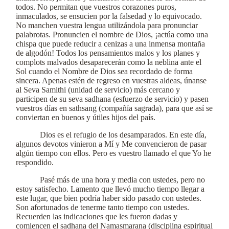
todos. No permitan que vuestros corazones puros,
inmaculados, se ensucien por la falsedad y lo equivocado.
No manchen vuestra lengua utilizándola para pronunciar
palabrotas. Pronuncien el nombre de Dios, ¡actúa como una
chispa que puede reducir a cenizas a una inmensa montaña
de algodón! Todos los pensamientos malos y los planes y
complots malvados desaparecerán como la neblina ante el
Sol cuando el Nombre de Dios sea recordado de forma
sincera. Apenas estén de regreso en vuestras aldeas, únanse
al Seva Samithi (unidad de servicio) más cercano y
participen de su seva sadhana (esfuerzo de servicio) y pasen
vuestros días en sathsang (compañía sagrada), para que así se
conviertan en buenos y útiles hijos del país.
Dios es el refugio de los desamparados. En este día,
algunos devotos vinieron a Mí y Me convencieron de pasar
algún tiempo con ellos. Pero es vuestro llamado el que Yo he
respondido.
Pasé más de una hora y media con ustedes, pero no
estoy satisfecho. Lamento que llevó mucho tiempo llegar a
este lugar, que bien podría haber sido pasado con ustedes.
Son afortunados de tenerme tanto tiempo con ustedes.
Recuerden las indicaciones que les fueron dadas y
comiencen el sadhana del Namasmarana (disciplina espiritual