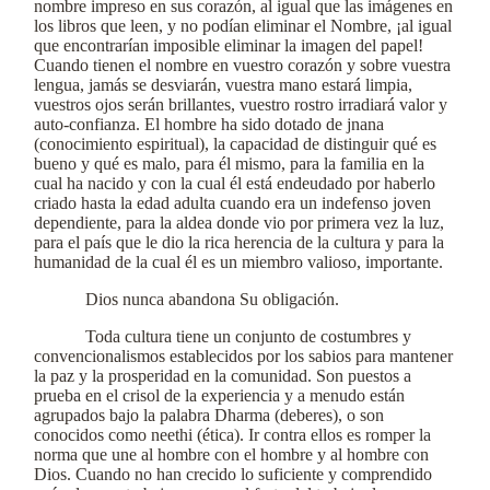
nombre impreso en sus corazón, al igual que las imágenes en
los libros que leen, y no podían eliminar el Nombre, ¡al igual
que encontrarían imposible eliminar la imagen del papel!
Cuando tienen el nombre en vuestro corazón y sobre vuestra
lengua, jamás se desviarán, vuestra mano estará limpia,
vuestros ojos serán brillantes, vuestro rostro irradiará valor y
auto-confianza. El hombre ha sido dotado de jnana
(conocimiento espiritual), la capacidad de distinguir qué es
bueno y qué es malo, para él mismo, para la familia en la
cual ha nacido y con la cual él está endeudado por haberlo
criado hasta la edad adulta cuando era un indefenso joven
dependiente, para la aldea donde vio por primera vez la luz,
para el país que le dio la rica herencia de la cultura y para la
humanidad de la cual él es un miembro valioso, importante.
Dios nunca abandona Su obligación.
Toda cultura tiene un conjunto de costumbres y
convencionalismos establecidos por los sabios para mantener
la paz y la prosperidad en la comunidad. Son puestos a
prueba en el crisol de la experiencia y a menudo están
agrupados bajo la palabra Dharma (deberes), o son
conocidos como neethi (ética). Ir contra ellos es romper la
norma que une al hombre con el hombre y al hombre con
Dios. Cuando no han crecido lo suficiente y comprendido