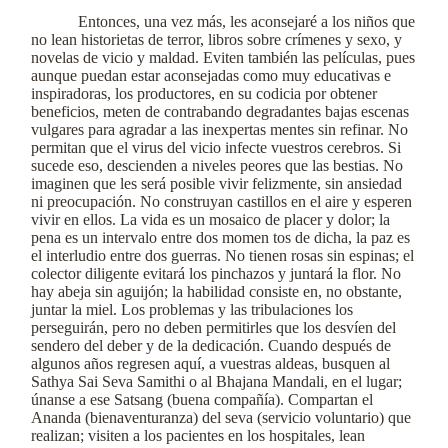
Entonces, una vez más, les aconsejaré a los niños que
no lean historietas de terror, libros sobre crímenes y sexo, y
novelas de vicio y maldad. Eviten también las películas, pues
aunque puedan estar aconsejadas como muy educativas e
inspiradoras, los productores, en su codicia por obtener
beneficios, meten de contrabando degradantes bajas escenas
vulgares para agradar a las inexpertas mentes sin refinar. No
permitan que el virus del vicio infecte vuestros cerebros. Si
sucede eso, descienden a niveles peores que las bestias. No
imaginen que les será posible vivir felizmente, sin ansiedad
ni preocupación. No construyan castillos en el aire y esperen
vivir en ellos. La vida es un mosaico de placer y dolor; la
pena es un intervalo entre dos momen tos de dicha, la paz es
el interludio entre dos guerras. No tienen rosas sin espinas; el
colector diligente evitará los pinchazos y juntará la flor. No
hay abeja sin aguijón; la habilidad consiste en, no obstante,
juntar la miel. Los problemas y las tribulaciones los
perseguirán, pero no deben permitirles que los desvíen del
sendero del deber y de la dedicación. Cuando después de
algunos años regresen aquí, a vuestras aldeas, busquen al
Sathya Sai Seva Samithi o al Bhajana Mandali, en el lugar;
únanse a ese Satsang (buena compañía). Compartan el
Ananda (bienaventuranza) del seva (servicio voluntario) que
realizan; visiten a los pacientes en los hospitales, lean