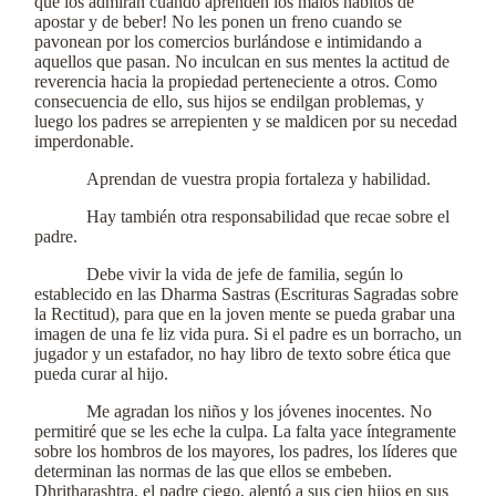
que los admiran cuando aprenden los malos hábitos de
apostar y de beber! No les ponen un freno cuando se
pavonean por los comercios burlándose e intimidando a
aquellos que pasan. No inculcan en sus mentes la actitud de
reverencia hacia la propiedad perteneciente a otros. Como
consecuencia de ello, sus hijos se endilgan problemas, y
luego los padres se arrepienten y se maldicen por su necedad
imperdonable.
Aprendan de vuestra propia fortaleza y habilidad.
Hay también otra responsabilidad que recae sobre el
padre.
Debe vivir la vida de jefe de familia, según lo
establecido en las Dharma Sastras (Escrituras Sagradas sobre
la Rectitud), para que en la joven mente se pueda grabar una
imagen de una fe liz vida pura. Si el padre es un borracho, un
jugador y un estafador, no hay libro de texto sobre ética que
pueda curar al hijo.
Me agradan los niños y los jóvenes inocentes. No
permitiré que se les eche la culpa. La falta yace íntegramente
sobre los hombros de los mayores, los padres, los líderes que
determinan las normas de las que ellos se embeben.
Dhritharashtra, el padre ciego, alentó a sus cien hijos en sus