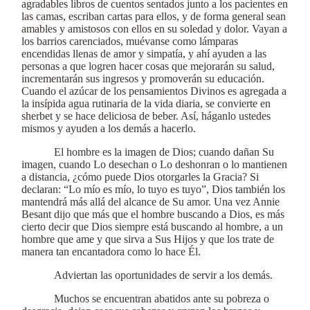
agradables libros de cuentos sentados junto a los pacientes en
las camas, escriban cartas para ellos, y de forma general sean
amables y amistosos con ellos en su soledad y dolor. Vayan a
los barrios carenciados, muévanse como lámparas
encendidas llenas de amor y simpatía, y ahí ayuden a las
personas a que logren hacer cosas que mejorarán su salud,
incrementarán sus ingresos y promoverán su educación.
Cuando el azúcar de los pensamientos Divinos es agregada a
la insípida agua rutinaria de la vida diaria, se convierte en
sherbet y se hace deliciosa de beber. Así, háganlo ustedes
mismos y ayuden a los demás a hacerlo.
El hombre es la imagen de Dios; cuando dañan Su
imagen, cuando Lo desechan o Lo deshonran o lo mantienen
a distancia, ¿cómo puede Dios otorgarles la Gracia? Si
declaran: “Lo mío es mío, lo tuyo es tuyo”, Dios también los
mantendrá más allá del alcance de Su amor. Una vez Annie
Besant dijo que más que el hombre buscando a Dios, es más
cierto decir que Dios siempre está buscando al hombre, a un
hombre que ame y que sirva a Sus Hijos y que los trate de
manera tan encantadora como lo hace Él.
Adviertan las oportunidades de servir a los demás.
Muchos se encuentran abatidos ante su pobreza o