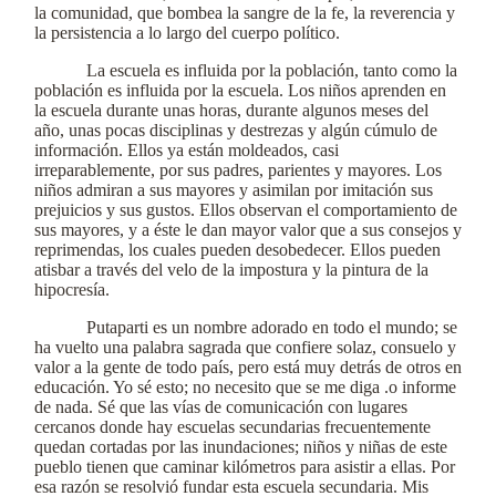
la comunidad, que bombea la sangre de la fe, la reverencia y
la persistencia a lo largo del cuerpo político.
La escuela es influida por la población, tanto como la
población es influida por la escuela. Los niños aprenden en
la escuela durante unas horas, durante algunos meses del
año, unas pocas disciplinas y destrezas y algún cúmulo de
información. Ellos ya están moldeados, casi
irreparablemente, por sus padres, parientes y mayores. Los
niños admiran a sus mayores y asimilan por imitación sus
prejuicios y sus gustos. Ellos observan el comportamiento de
sus mayores, y a éste le dan mayor valor que a sus consejos y
reprimendas, los cuales pueden desobedecer. Ellos pueden
atisbar a través del velo de la impostura y la pintura de la
hipocresía.
Putaparti es un nombre adorado en todo el mundo; se
ha vuelto una palabra sagrada que confiere solaz, consuelo y
valor a la gente de todo país, pero está muy detrás de otros en
educación. Yo sé esto; no necesito que se me diga .o informe
de nada. Sé que las vías de comunicación con lugares
cercanos donde hay escuelas secundarias frecuentemente
quedan cortadas por las inundaciones; niños y niñas de este
pueblo tienen que caminar kilómetros para asistir a ellas. Por
esa razón se resolvió fundar esta escuela secundaria. Mis