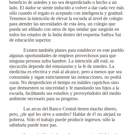
beneficio de ustedes y no sea desperdiciado o hecho a un
lado. El dador se siente inducido a volver a dar cada vez más
sólo cuando el regalo es aceptado con inteligencia y gratitud.
Tenemos la intención de elevar la escuela al nivel de colegio
para atender las necesidades de esta área, un colegio que
pueda ser afiliado con otros de tipo similar que surgirán en
todos los estados de la India dentro del esquema Sathya Sai
de educación superior.
Existen también planes para establecer en este pueblo
algunas oportunidades de empleos provechosos para que
ninguna persona sufra hambre. La intención allí está; su
ejecución depende del entusiasmo y la fe de ustedes. La
medicina es efectiva y está al alcance, pero a menos que sea
consumida y sigan estrictamente las instrucciones, no podrá
curar. No desperdicien el tiempo en inútiles caprichos sino
que demuestren su sinceridad y fe mandando sus hijos a la
escuela, facilitando sus estudios y proveyéndoles del medio
ambiente necesario para su progreso.
Las arcas del Banco Central tienen mucho dinero,
pero, ¿de qué les sirve a ustedes? Hablar de é! no alejará su
pobreza. Sólo el trabajo puede producir ingresos; sólo la
sabiduría puede traer paz.