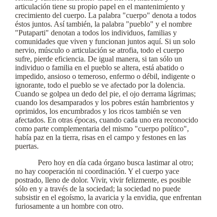
articulación tiene su propio papel en el mantenimiento y
crecimiento del cuerpo. La palabra "cuerpo" denota a todos
éstos juntos. Así también, la palabra "pueblo" y el nombre
"Putaparti" denotan a todos los individuos, familias y
comunidades que viven y funcionan juntos aquí. Si un solo
nervio, músculo o articulación se atrofia, todo el cuerpo
sufre, pierde eficiencia. De igual manera, si tan sólo un
individuo o familia en el pueblo se altera, está abatido o
impedido, ansioso o temeroso, enfermo o débil, indigente o
ignorante, todo el pueblo se ve afectado por la dolencia.
Cuando se golpea un dedo del pie, el ojo derrama lágrimas;
cuando los desamparados y los pobres están hambrientos y
oprimidos, los encumbrados y los ricos también se ven
afectados. En otras épocas, cuando cada uno era reconocido
como parte complementaria del mismo "cuerpo político",
había paz en la tierra, risas en el campo y festones en las
puertas.
Pero hoy en día cada órgano busca lastimar al otro;
no hay cooperación ni coordinación. Y el cuerpo yace
postrado, lleno de dolor. Vivir, vivir felizmente, es posible
sólo en y a través de la sociedad; la sociedad no puede
subsistir en el egoísmo, la avaricia y la envidia, que enfrentan
furiosamente a un hombre con otro.