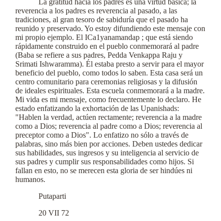
La gratitud hacia los padres es una virtud básica; la
reverencia a los padres es reverencia al pasado, a las
tradiciones, al gran tesoro de sabiduría que el pasado ha
reunido y preservado. Yo estoy difundiendo este mensaje con
mi propio ejemplo. El ICa1yanamandap ; que está siendo
rápidamente construido en el pueblo conmemorará al padre
(Baba se refiere a sus padres, Pedda Venkappa Raju y
Srimati Ishwaramma). Él estaba presto a servir para el mayor
beneficio del pueblo, como todos lo saben. Esta casa será un
centro comunitario para ceremonias religiosas y la difusión
de ideales espirituales. Esta escuela conmemorará a la madre.
Mi vida es mi mensaje, como frecuentemente lo declaro. He
estado enfatizando la exhortación de las Upanishads:
"Hablen la verdad, actúen rectamente; reverencia a la madre
como a Dios; reverencia al padre como a Dios; reverencia al
preceptor como a Dios". Lo enfatizo no sólo a través de
palabras, sino más bien por acciones. Deben ustedes dedicar
sus habilidades, sus ingresos y su inteligencia al servicio de
sus padres y cumplir sus responsabilidades como hijos. Si
fallan en esto, no se merecen esta gloria de ser hindúes ni
humanos.
Putaparti
20 VII 72