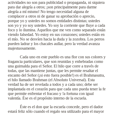
actividades no son para publicidad o propaganda, ni siquiera
para dar alegría a otros; ¡son principalmente para darme
alegría a mí mismo! No tengo necesidad alguna de
complacer a otros ni de ganar su aprobación o aprecio,
porque yo y ustedes no somos entidades distintas; ustedes
son yo y yo soy ustedes. Yo soy la corriente que fluye a cada
foco y lo ilumina. Aquellos que me ven como separado están
viendo falsedad. Yo estoy en sus corazones; ustedes están en
el mío. No se desvíen hacia la duda y la zozobra. Los perros
pueden ladrar y los chacales aullar, pero la verdad avanza
majestuosamente.
Cada uno en este pueblo es una flor con sus colores y
fragancia particulares, que son reunidas y enhebradas como
una guirnalda para el Señor. El hilo que corre a través de
todas, que las mantiene juntas, que les permite resaltar el
encanto del Señor (¡si esto fuera posible!) es el Brahmasutra,
el hilo llamado Brahman (el Absoluto Universal). Esta
verdad ha de ser revelada a todos y a cada uno; debe ser
implantada en el corazón para que cada uno pueda tener la fe
que permite enfrentar el fracaso y !a fortuna con igual
valentía. Ése es el propósito interno de la escuela.
Éste es el don que la escuela concede, pero el dador
estará feliz sólo cuando el regalo sea utilizado para el mayor