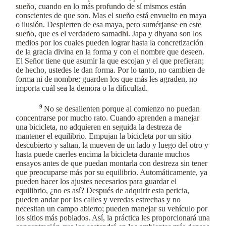
sueño, cuando en lo más profundo de sí mismos están
conscientes de que son. Mas el sueño está envuelto en maya
o ilusión. Despierten de esa maya, pero sumérjanse en este
sueño, que es el verdadero samadhi. Japa y dhyana son los
medios por los cuales pueden lograr hasta la concretización
de la gracia divina en la forma y con el nombre que deseen.
El Señor tiene que asumir la que escojan y el que prefieran;
de hecho, ustedes le dan forma. Por lo tanto, no cambien de
forma ni de nombre; guarden los que más les agraden, no
importa cuál sea la demora o la dificultad.
9
No se desalienten porque al comienzo no puedan
concentrarse por mucho rato. Cuando aprenden a manejar
una bicicleta, no adquieren en seguida la destreza de
mantener el equilibrio. Empujan la bicicleta por un sitio
descubierto y saltan, la mueven de un lado y luego del otro y
hasta puede caerles encima la bicicleta durante muchos
ensayos antes de que puedan montarla con destreza sin tener
que preocuparse más por su equilibrio. Automáticamente, ya
pueden hacer los ajustes necesarios para guardar el
equilibrio, ¿no es así? Después de adquirir esta pericia,
pueden andar por las calles y veredas estrechas y no
necesitan un campo abierto; pueden manejar su vehículo por
los sitios más poblados. Así, la práctica les proporcionará una