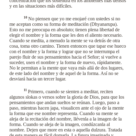
concentración que los sostendrá en los ambientes más densos
y en las situaciones más difíciles.
10
No piensen que yo me enojaré con ustedes si no
me aceptan como su forma de meditación (Dhyanarupa).
Esto no me preocupa en absoluto; tienen plena libertad de
elegir el nombre y la forma que les den el aliento necesario.
Cuando se medita, a menudo la mente se va detrás de otra
cosa, toma otro camino. Tienen entonces que tapar ese hueco
con el nombre y la forma y lograr que no se interrumpa el
parejo fluir de sus pensamientos hacia el Señor; si vuelve a
suceder, usen el nombre y la forma de nuevo, rápidamente.
No le permitan a la mente que vaya más allá de dos lugares,
de este lado del nombre y de aquel de la forma. Así no se
desviará hacia un tercer lugar.
11
Primero, cuando se sienten a meditar, reciten
algunos slokas o versos sobre la gloria de Dios, para que los
pensamientos que andan sueltos se reúnan. Luego, paso a
paso, mientras hacen japa, visualicen ante el ojo de la mente
la forma que ese nombre representa. Cuando su mente se
aleja de la recitación del nombre, llévenla a la imagen de la
forma. Cuando se aleja de la imagen, condúzcanla al
nombre. Dejen que more en esta o aquella dulzura. Tratada
de esta manera es fácil domarla. La figura imaginada y