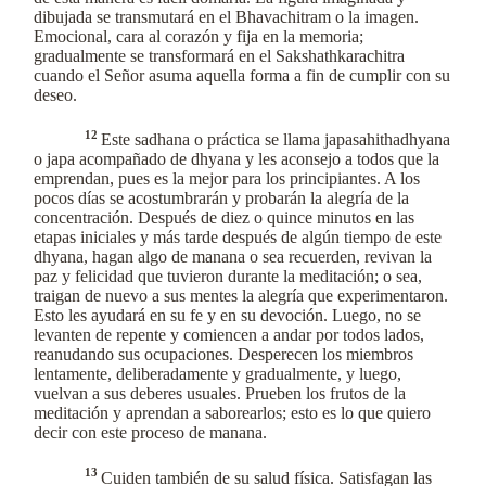
dibujada se transmutará en el Bhavachitram o la imagen.
Emocional, cara al corazón y fija en la memoria;
gradualmente se transformará en el Sakshathkarachitra
cuando el Señor asuma aquella forma a fin de cumplir con su
deseo.
12
Este sadhana o práctica se llama japasahithadhyana
o japa acompañado de dhyana y les aconsejo a todos que la
emprendan, pues es la mejor para los principiantes. A los
pocos días se acostumbrarán y probarán la alegría de la
concentración. Después de diez o quince minutos en las
etapas iniciales y más tarde después de algún tiempo de este
dhyana, hagan algo de manana o sea recuerden, revivan la
paz y felicidad que tuvieron durante la meditación; o sea,
traigan de nuevo a sus mentes la alegría que experimentaron.
Esto les ayudará en su fe y en su devoción. Luego, no se
levanten de repente y comiencen a andar por todos lados,
reanudando sus ocupaciones. Desperecen los miembros
lentamente, deliberadamente y gradualmente, y luego,
vuelvan a sus deberes usuales. Prueben los frutos de la
meditación y aprendan a saborearlos; esto es lo que quiero
decir con este proceso de manana.
13
Cuiden también de su salud física. Satisfagan las