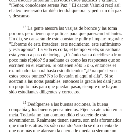
"íSeñor, concédeme serena Paz!" El dacoit Valmiki rezó así;
el ateo inveterado también tendrá que orar y pedir un día paz
y descanso.
15
La gente atesora las vasijas de bronce y las toma
por oro, pero tienen que pulirlas para que parezcan brillantes.
Un día, se cansarán de este constante pulir y limpiar; rogarán:
"Líbrame de esta frotadera; este nacimiento, este sufrimiento
y esta agonía". La vida es corta; el tiempo vuela; su sadhana
está yendo a paso de tortuga. ¿Cuándo van a decidirse a ir un
poco más rápido? Su sadhana es como las respuestas que se
escriben en el examen. Si obtienen sólo 5 o 6, entonces el
examinador tachará hasta esto diciendo: "¿Para qué sirven
estos pocos puntos? No lo llevarán ni aquí ni allá". Si se
acercan a las notas pasables, entonces la gracia les dará justo
un poquito más para que puedan pasar, siempre que hayan
sido estudiantes diligentes y correctos.
16
Dedíquense a las buenas acciones, la buena
compañía y los buenos pensamientos. Fijen su atención en la
meta. Todavía no han comprendido el secreto de este
advenimiento. Realmente tienen suerte, son más afortunados
que muchos otros. Es sólo cuando Yasoda se dio cuenta de
que por más que alargara la cuerda le quedaba siempre un