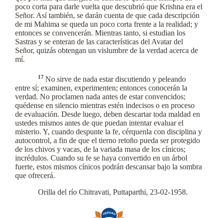
poco corta para darle vuelta que descubrió que Krishna era el
Señor. Así también, se darán cuenta de que cada descripción
de mi Mahima se queda un poco corta frente a la realidad; y
entonces se convencerán. Mientras tanto, si estudian los
Sastras y se enteran de las características del Avatar del
Señor, quizás obtengan un vislumbre de la verdad acerca de
mí.
17
No sirve de nada estar discutiendo y peleando
entre sí; examinen, experimenten; entonces conocerán la
verdad. No proclamen nada antes de estar convencidos;
quédense en silencio mientras estén indecisos o en proceso
de evaluación. Desde luego, deben descartar toda maldad en
ustedes mismos antes de que puedan intentar evaluar el
misterio. Y, cuando despunte la fe, cérquenla con disciplina y
autocontrol, a fin de que el tierno retoño pueda ser protegido
de los chivos y vacas, de la variada masa de los cínicos;
incrédulos. Cuando su fe se haya convertido en un árbol
fuerte, estos mismos cínicos podrán descansar bajo la sombra
que ofrecerá.
Orilla del río Chitravati, Puttaparthi, 23-02-1958.