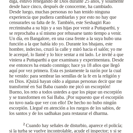
diga, estuvo renegando de Dios durante 25 años, y solamente
desde hace cinco, después de conocerme, ha cambiado.
Desde luego, muchas personas no han tenido ninguna
experiencia que pudiera cambiarlas y por esto no hay que
censurarles su falta de fe. También, este Seshagiri Rao
recriminaba a su hijo y a sus hijas por venir a Puttaparthi, y
se reprochaba a sí mismo por rehusarse tanto tiempo a venir.
Un día, en Bangalore, en una casa frente a la suya hubo una
función a la que había ido yo. Durante los bhajans, este
hombre, indeciso, cruzó la calle y miró hacia el salón; yo me
le acerqué, lo llamé y lo hice sentar a mi lado. Le invité a que
viniera a Puttaparthi a que examinara y experimentara. Desde
ese entonces ha estado conmigo; hace ya 18 años que llegó
aquí por vez primera. Esta es justamente la razón por la cual
he venido: para sembrar las semillas de la fe en la religión y
en Dios. iQuizá hayan oído a algunas personas decir que me
transformé en Sai Baba cuando me picó un escorpión!
Bueno, los reto a todos ustedes a que los pique un escorpión
y se transformen en Sai Baba. ¡Por supuesto que el escorpión
no tuvo nada que ver con ello! De hecho no hubo ningún
escorpión. Llegué en atención a los ruegos de los sabios, de
los santos y de los sadhakas para restaurar el dharma.
2
Cuando hay señales de disturbio, aparece el policía;
si la turba se vuelve incontrolable, acude el inspector; y si se