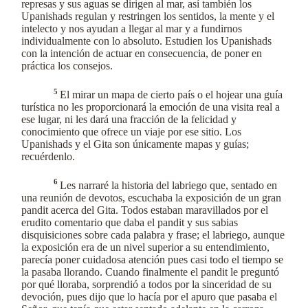
represas y sus aguas se dirigen al mar, así también los
Upanishads regulan y restringen los sentidos, la mente y el
intelecto y nos ayudan a llegar al mar y a fundirnos
individualmente con lo absoluto. Estudien los Upanishads
con la intención de actuar en consecuencia, de poner en
práctica los consejos.
5
El mirar un mapa de cierto país o el hojear una guía
turística no les proporcionará la emoción de una visita real a
ese lugar, ni les dará una fracción de la felicidad y
conocimiento que ofrece un viaje por ese sitio. Los
Upanishads y el Gita son únicamente mapas y guías;
recuérdenlo.
6
Les narraré la historia del labriego que, sentado en
una reunión de devotos, escuchaba la exposición de un gran
pandit acerca del Gita. Todos estaban maravillados por el
erudito comentario que daba el pandit y sus sabias
disquisiciones sobre cada palabra y frase; el labriego, aunque
la exposición era de un nivel superior a su entendimiento,
parecía poner cuidadosa atención pues casi todo el tiempo se
la pasaba llorando. Cuando finalmente el pandit le preguntó
por qué lloraba, sorprendió a todos por la sinceridad de su
devoción, pues dijo que lo hacía por el apuro que pasaba el