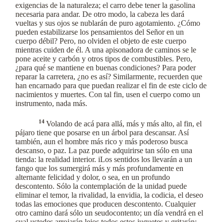
exigencias de la naturaleza; el carro debe tener la gasolina
necesaria para andar. De otro modo, la cabeza les dará
vueltas y sus ojos se nublarán de puro agotamiento. ¿Cómo
pueden estabilizarse los pensamientos del Señor en un
cuerpo débil? Pero, no olviden el objeto de este cuerpo
mientras cuiden de él. A una apisonadora de caminos se le
pone aceite y carbón y otros tipos de combustibles. Pero,
¿para qué se mantiene en buenas condiciones? Para poder
reparar la carretera, ¿no es así? Similarmente, recuerden que
han encarnado para que puedan realizar el fin de este ciclo de
nacimientos y muertes. Con tal fin, usen el cuerpo como un
instrumento, nada más.
14
Volando de acá para allá, más y más alto, al fin, el
pájaro tiene que posarse en un árbol para descansar. Así
también, aun el hombre más rico y más poderoso busca
descanso, o paz. La paz puede adquirirse tan sólo en una
tienda: la realidad interior. iLos sentidos los llevarán a un
fango que los sumergirá más y más profundamente en
alternante felicidad y dolor, o sea, en un profundo
descontento. Sólo la contemplación de la unidad puede
eliminar el temor, la rivalidad, la envidia, la codicia, el deseo
todas las emociones que producen descontento. Cualquier
otro camino dará sólo un seudocontento; un día vendrá en el
cual ustedes arrojarán lejos todos estos juguetes y gritarán: