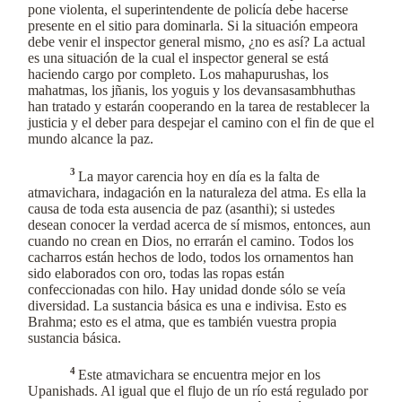
pone violenta, el superintendente de policía debe hacerse
presente en el sitio para dominarla. Si la situación empeora
debe venir el inspector general mismo, ¿no es así? La actual
es una situación de la cual el inspector general se está
haciendo cargo por completo. Los mahapurushas, los
mahatmas, los jñanis, los yoguis y los devansasambhuthas
han tratado y estarán cooperando en la tarea de restablecer la
justicia y el deber para despejar el camino con el fin de que el
mundo alcance la paz.
3
La mayor carencia hoy en día es la falta de
atmavichara, indagación en la naturaleza del atma. Es ella la
causa de toda esta ausencia de paz (asanthi); si ustedes
desean conocer la verdad acerca de sí mismos, entonces, aun
cuando no crean en Dios, no errarán el camino. Todos los
cacharros están hechos de lodo, todos los ornamentos han
sido elaborados con oro, todas las ropas están
confeccionadas con hilo. Hay unidad donde sólo se veía
diversidad. La sustancia básica es una e indivisa. Esto es
Brahma; esto es el atma, que es también vuestra propia
sustancia básica.
4
Este atmavichara se encuentra mejor en los
Upanishads. Al igual que el flujo de un río está regulado por