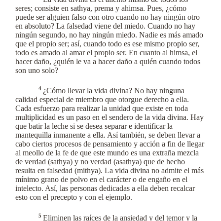
seres; consiste en sathya, prema y ahimsa. Pues, ¿cómo
puede ser alguien falso con otro cuando no hay ningún otro
en absoluto? La falsedad viene del miedo. Cuando no hay
ningún segundo, no hay ningún miedo. Nadie es más amado
que el propio ser; así, cuando todo es ese mismo propio ser,
todo es amado al amar el propio ser. En cuanto al himsa, el
hacer daño, ¿quién le va a hacer daño a quién cuando todos
son uno solo?
4
¿Cómo llevar la vida divina? No hay ninguna
calidad especial de miembro que otorgue derecho a ella.
Cada esfuerzo para realizar la unidad que existe en toda
multiplicidad es un paso en el sendero de la vida divina. Hay
que batir la leche si se desea separar e identificar la
mantequilla inmanente a ella. Así también, se deben llevar a
cabo ciertos procesos de pensamiento y acción a fin de llegar
al meollo de la fe de que este mundo es una extraña mezcla
de verdad (sathya) y no verdad (asathya) que de hecho
resulta en falsedad (mithya). La vida divina no admite el más
mínimo grano de polvo en el carácter o de engaño en el
intelecto. Así, las personas dedicadas a ella deben recalcar
esto con el precepto y con el ejemplo.
5
Eliminen las raíces de la ansiedad y del temor y la