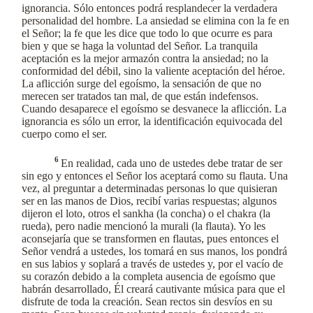
ignorancia. Sólo entonces podrá resplandecer la verdadera
personalidad del hombre. La ansiedad se elimina con la fe en
el Señor; la fe que les dice que todo lo que ocurre es para
bien y que se haga la voluntad del Señor. La tranquila
aceptación es la mejor armazón contra la ansiedad; no la
conformidad del débil, sino la valiente aceptación del héroe.
La aflicción surge del egoísmo, la sensación de que no
merecen ser tratados tan mal, de que están indefensos.
Cuando desaparece el egoísmo se desvanece la aflicción. La
ignorancia es sólo un error, la identificación equivocada del
cuerpo como el ser.
6
En realidad, cada uno de ustedes debe tratar de ser
sin ego y entonces el Señor los aceptará como su flauta. Una
vez, al preguntar a determinadas personas lo que quisieran
ser en las manos de Dios, recibí varias respuestas; algunos
dijeron el loto, otros el sankha (la concha) o el chakra (la
rueda), pero nadie mencionó la murali (la flauta). Yo les
aconsejaría que se transformen en flautas, pues entonces el
Señor vendrá a ustedes, los tomará en sus manos, los pondrá
en sus labios y soplará a través de ustedes y, por el vacío de
su corazón debido a la completa ausencia de egoísmo que
habrán desarrollado, Él creará cautivante música para que el
disfrute de toda la creación. Sean rectos sin desvíos en su