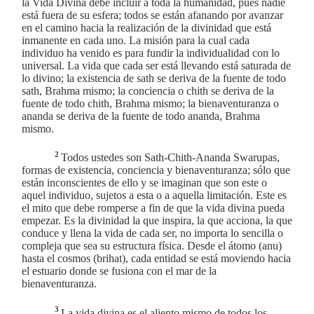
la Vida Divina debe incluir a toda la humanidad, pues nadie
está fuera de su esfera; todos se están afanando por avanzar
en el camino hacia la realización de la divinidad que está
inmanente en cada uno. La misión para la cual cada
individuo ha venido es para fundir la individualidad con lo
universal. La vida que cada ser está llevando está saturada de
lo divino; la existencia de sath se deriva de la fuente de todo
sath, Brahma mismo; la conciencia o chith se deriva de la
fuente de todo chith, Brahma mismo; la bienaventuranza o
ananda se deriva de la fuente de todo ananda, Brahma
mismo.
2
Todos ustedes son Sath-Chith-Ananda Swarupas,
formas de existencia, conciencia y bienaventuranza; sólo que
están inconscientes de ello y se imaginan que son este o
aquel individuo, sujetos a esta o a aquella limitación. Este es
el mito que debe romperse a fin de que la vida divina pueda
empezar. Es la divinidad la que inspira, la que acciona, la que
conduce y llena la vida de cada ser, no importa lo sencilla o
compleja que sea su estructura física. Desde el átomo (anu)
hasta el cosmos (brihat), cada entidad se está moviendo hacia
el estuario donde se fusiona con el mar de la
bienaventuranza.
3
La vida divina es el aliento mismo de todos los