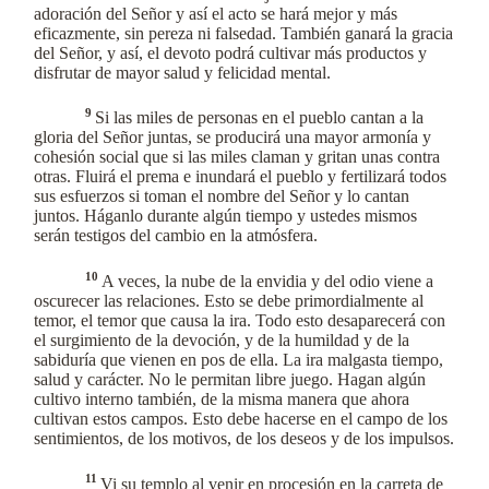
adoración del Señor y así el acto se hará mejor y más
eficazmente, sin pereza ni falsedad. También ganará la gracia
del Señor, y así, el devoto podrá cultivar más productos y
disfrutar de mayor salud y felicidad mental.
9
Si las miles de personas en el pueblo cantan a la
gloria del Señor juntas, se producirá una mayor armonía y
cohesión social que si las miles claman y gritan unas contra
otras. Fluirá el prema e inundará el pueblo y fertilizará todos
sus esfuerzos si toman el nombre del Señor y lo cantan
juntos. Háganlo durante algún tiempo y ustedes mismos
serán testigos del cambio en la atmósfera.
10
A veces, la nube de la envidia y del odio viene a
oscurecer las relaciones. Esto se debe primordialmente al
temor, el temor que causa la ira. Todo esto desaparecerá con
el surgimiento de la devoción, y de la humildad y de la
sabiduría que vienen en pos de ella. La ira malgasta tiempo,
salud y carácter. No le permitan libre juego. Hagan algún
cultivo interno también, de la misma manera que ahora
cultivan estos campos. Esto debe hacerse en el campo de los
sentimientos, de los motivos, de los deseos y de los impulsos.
11
Vi su templo al venir en procesión en la carreta de