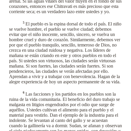
arenal. Si las aguas vitales del valor fluyen en el fondo de sus
corazones, entonces ese Chitravati es más precioso que esta
corriente seca; es un verdadero lazo entre ustedes y yo.
5
El pueblo es la espina dorsal de todo el país. El niño
se vuelve hombre, el pueblo se vuelve ciudad; debemos
evitar que el niño inocente, sencillo, sincero, se vuelva un
hombre cruel y duro de corazón. Similarmente, debemos ver
por que el pueblo tranquilo, sencillo, temeroso de Dios, no
crezca en una ciudad ruidosa y negativa. Los líderes de
mañana se están criando en este y otros pueblos en todo el
país. Si ustedes son virtuosos, las ciudades serán virtuosas
mañana. Si son fuertes, las ciudades serán fuertes. Si son
pendencieros, las ciudades se verán afectadas por ello.
Aprendan a vivir y a trabajar con benevolencia. Hagan de la
alegre experiencia de hoy un aspecto permanente de su vida.
6
Las facciones y los partidos en los pueblos son la
ruina de la vida comunitaria. El beneficio del duro trabajo se
malgasta en litigios engendrados por el odio que surge de
aquéllos. Ustedes cultivan el alimento para el pueblo y el
material para vestirlo. Dan el ejemplo de la industria para el
indolente. Se levantan al canto del gallo y se acuestan
cuando la gallinería va a dormir. Sudan, se afanan y observan
el cielo piadosamente con las manos unidas, con devoción; y