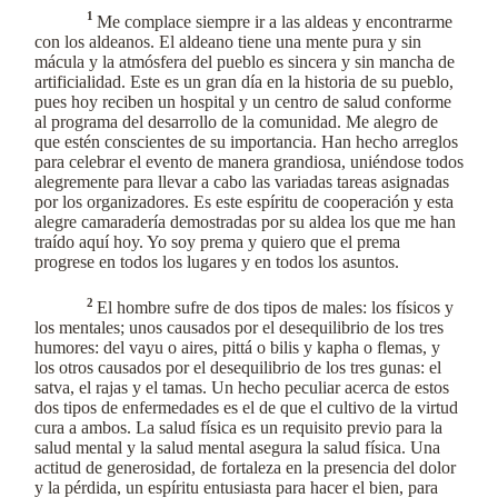
1
Me complace siempre ir a las aldeas y encontrarme
con los aldeanos. El aldeano tiene una mente pura y sin
mácula y la atmósfera del pueblo es sincera y sin mancha de
artificialidad. Este es un gran día en la historia de su pueblo,
pues hoy reciben un hospital y un centro de salud conforme
al programa del desarrollo de la comunidad. Me alegro de
que estén conscientes de su importancia. Han hecho arreglos
para celebrar el evento de manera grandiosa, uniéndose todos
alegremente para llevar a cabo las variadas tareas asignadas
por los organizadores. Es este espíritu de cooperación y esta
alegre camaradería demostradas por su aldea los que me han
traído aquí hoy. Yo soy prema y quiero que el prema
progrese en todos los lugares y en todos los asuntos.
2
El hombre sufre de dos tipos de males: los físicos y
los mentales; unos causados por el desequilibrio de los tres
humores: del vayu o aires, pittá o bilis y kapha o flemas, y
los otros causados por el desequilibrio de los tres gunas: el
satva, el rajas y el tamas. Un hecho peculiar acerca de estos
dos tipos de enfermedades es el de que el cultivo de la virtud
cura a ambos. La salud física es un requisito previo para la
salud mental y la salud mental asegura la salud física. Una
actitud de generosidad, de fortaleza en la presencia del dolor
y la pérdida, un espíritu entusiasta para hacer el bien, para