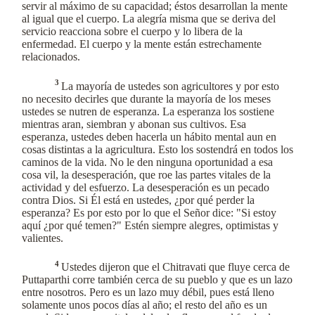
servir al máximo de su capacidad; éstos desarrollan la mente
al igual que el cuerpo. La alegría misma que se deriva del
servicio reacciona sobre el cuerpo y lo libera de la
enfermedad. El cuerpo y la mente están estrechamente
relacionados.
3
La mayoría de ustedes son agricultores y por esto
no necesito decirles que durante la mayoría de los meses
ustedes se nutren de esperanza. La esperanza los sostiene
mientras aran, siembran y abonan sus cultivos. Esa
esperanza, ustedes deben hacerla un hábito mental aun en
cosas distintas a la agricultura. Esto los sostendrá en todos los
caminos de la vida. No le den ninguna oportunidad a esa
cosa vil, la desesperación, que roe las partes vitales de la
actividad y del esfuerzo. La desesperación es un pecado
contra Dios. Si Él está en ustedes, ¿por qué perder la
esperanza? Es por esto por lo que el Señor dice: "Si estoy
aquí ¿por qué temen?" Estén siempre alegres, optimistas y
valientes.
4
Ustedes dijeron que el Chitravati que fluye cerca de
Puttaparthi corre también cerca de su pueblo y que es un lazo
entre nosotros. Pero es un lazo muy débil, pues está lleno
solamente unos pocos días al año; el resto del año es un