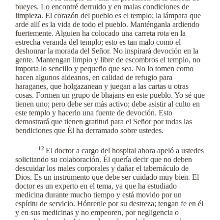
bueyes. Lo encontré derruido y en malas condiciones de
limpieza. El corazón del pueblo es el templo; la lámpara que
arde allí es la vida de todo el pueblo. Manténganla ardiendo
fuertemente. Alguien ha colocado una carreta rota en la
estrecha veranda del templo; esto es tan malo como el
deshonrar la morada del Señor. No inspirará devoción en la
gente. Mantengan limpio y libre de escombros el templo, no
importa lo sencillo y pequeño que sea. No lo tomen como
hacen algunos aldeanos, en calidad de refugio para
haraganes, que holgazanean y juegan a las cartas u otras
cosas. Formen un grupo de bhajans en este pueblo. Yo sé que
tienen uno; pero debe ser más activo; debe asistir al culto en
este templo y hacerlo una fuente de devoción. Esto
demostrará que tienen gratitud para el Señor por todas las
bendiciones que Él ha derramado sobre ustedes.
12
El doctor a cargo del hospital ahora apeló a ustedes
solicitando su colaboración. Él quería decir que no deben
descuidar los males corporales y dañar el tabernáculo de
Dios. Es un instrumento que debe ser cuidado muy bien. El
doctor es un experto en el tema, ya que ha estudiado
medicina durante mucho tiempo y está movido por un
espíritu de servicio. Hónrenle por su destreza; tengan fe en él
y en sus medicinas y no empeoren, por negligencia o