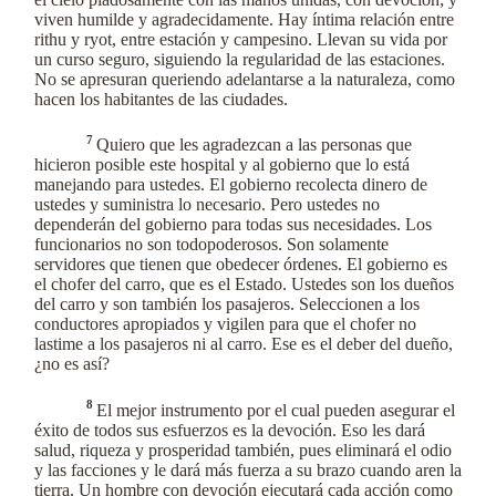
viven humilde y agradecidamente. Hay íntima relación entre
rithu y ryot, entre estación y campesino. Llevan su vida por
un curso seguro, siguiendo la regularidad de las estaciones.
No se apresuran queriendo adelantarse a la naturaleza, como
hacen los habitantes de las ciudades.
7
Quiero que les agradezcan a las personas que
hicieron posible este hospital y al gobierno que lo está
manejando para ustedes. El gobierno recolecta dinero de
ustedes y suministra lo necesario. Pero ustedes no
dependerán del gobierno para todas sus necesidades. Los
funcionarios no son todopoderosos. Son solamente
servidores que tienen que obedecer órdenes. El gobierno es
el chofer del carro, que es el Estado. Ustedes son los dueños
del carro y son también los pasajeros. Seleccionen a los
conductores apropiados y vigilen para que el chofer no
lastime a los pasajeros ni al carro. Ese es el deber del dueño,
¿no es así?
8
El mejor instrumento por el cual pueden asegurar el
éxito de todos sus esfuerzos es la devoción. Eso les dará
salud, riqueza y prosperidad también, pues eliminará el odio
y las facciones y le dará más fuerza a su brazo cuando aren la
tierra. Un hombre con devoción ejecutará cada acción como