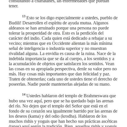
consultando a charlatanes, las enfermedades que puedan
tener.
13
Esto se los digo especialmente a ustedes, pueblo de
Budili! Desarrollen el espíritu de ayuda mutua. Algunos
aldeanos se han arruinado porque una persona no puede
tolerar la prosperidad de otra. Esto es la perdición del
carácter del indio. Cada quien está dedicado a rebajar a su
vecino; mientras que en Occidente alientan la más mínima
señal de inteligencia o industria superior y no muestran
rivalidad alguna. La envidia es causa de la ruina. Nace de la
indebida importancia que se da al cuerpo, a los sentidos y a
la acumulación de objetos que satisfacen los sentidos. Vean
las cosas en su apropiada perspectiva, denle su valor pero no
más. Hay cosas más importantes que dan felicidad y paz.
Traten de obtenerlas; cada uno de ustedes tiene el derecho de
poseerlas. Nadie puede mantenerlas alejadas de su mano.
14
Ustedes hablaron del templo de Brahmeswara que
hubo una vez aquí, pero que se ha quedado bajo las arenas
del río. No dejen que el templo del Señor que está en el
fondo de su corazón sea igualmente barrido por las arenas de
los deseos (kama) y del odio (krodha). Hablaron de los
muchos rishis y yoguis que han hecho sus prácticas ascéticas
(tapas) aquí según la tradición. Bien, aquellos rishls y yoguis